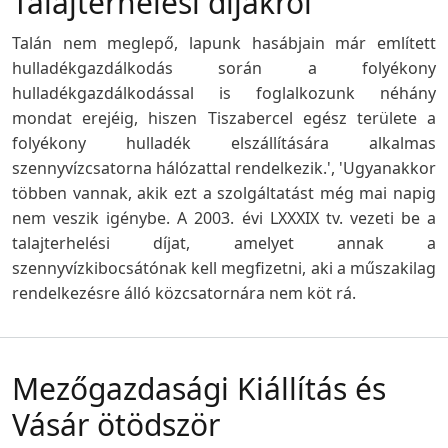
Talajterhelési díjakról
Talán nem meglepő, lapunk hasábjain már említett
hulladékgazdálkodás során a folyékony
hulladékgazdálkodással is foglalkozunk néhány
mondat erejéig, hiszen Tiszabercel egész területe a
folyékony hulladék elszállítására alkalmas
szennyvízcsatorna hálózattal rendelkezik.', 'Ugyanakkor
többen vannak, akik ezt a szolgáltatást még mai napig
nem veszik igénybe. A 2003. évi LXXXIX tv. vezeti be a
talajterhelési díjat, amelyet annak a
szennyvízkibocsátónak kell megfizetni, aki a műszakilag
rendelkezésre álló közcsatornára nem köt rá.
Mezőgazdasági Kiállítás és
Vásár ötödször