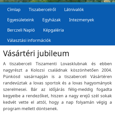
Címlap
Tiszabercelről
Látnivalók
Egyesületeink
Egyházak
Intezmenyek
Berczeli Napló
Képgaléria
Választási információk
Vásártéri jubileum
A tiszaberceli Tiszamenti Lovasklubnak és ebben
nagyrészt a Kolozsi családnak köszönhetően 2004.
Pünkösd vasárnapján is a tiszaberceli Vásártéren
randevúztak a lovas sportok és a lovas hagyományok
szerelmesei. Bár az időjárás félig-meddig fogadta
kegyeibe a rendezőket, hiszen a nagy erejű szél sokak
kedvét vette el attól, hogy a nap folyamán végig a
program mellett döntsenek.