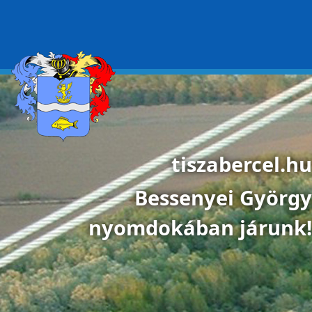
Ugrás a tartalomra
tiszabercel.hu
Bessenyei György
nyomdokában járunk!