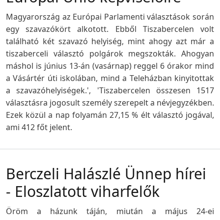
Magyarország az Európai Parlamenti választások során
egy szavazókört alkotott. Ebből Tiszabercelen volt
található két szavazó helyiség, mint ahogy azt már a
tiszaberceli választó polgárok megszokták. Ahogyan
máshol is június 13-án (vasárnap) reggel 6 órakor mind
a Vásártér úti iskolában, mind a Teleházban kinyitottak
a szavazóhelyiségek.', 'Tiszabercelen összesen 1517
választásra jogosult személy szerepelt a névjegyzékben.
Ezek közül a nap folyamán 27,15 % élt választó jogával,
ami 412 főt jelent.
Berczeli Halászlé Ünnep hírei
- Eloszlatott viharfelők
Öröm a házunk táján, miután a május 24-ei