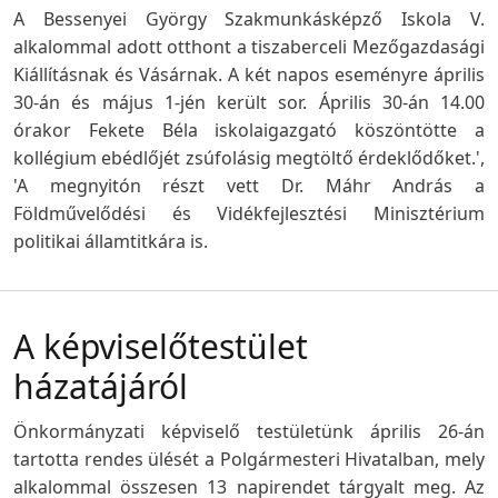
A Bessenyei György Szakmunkásképző Iskola V.
alkalommal adott otthont a tiszaberceli Mezőgazdasági
Kiállításnak és Vásárnak. A két napos eseményre április
30-án és május 1-jén került sor. Április 30-án 14.00
órakor Fekete Béla iskolaigazgató köszöntötte a
kollégium ebédlőjét zsúfolásig megtöltő érdeklődőket.',
'A megnyitón részt vett Dr. Máhr András a
Földművelődési és Vidékfejlesztési Minisztérium
politikai államtitkára is.
A képviselőtestület
házatájáról
Önkormányzati képviselő testületünk április 26-án
tartotta rendes ülését a Polgármesteri Hivatalban, mely
alkalommal összesen 13 napirendet tárgyalt meg. Az