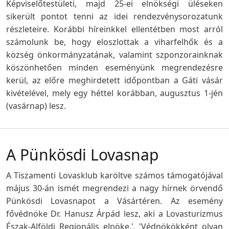
Képviselőtestületi, majd 25-ei elnökségi üléseken
sikerült pontot tenni az idei rendezvénysorozatunk
részleteire. Korábbi híreinkkel ellentétben most arról
számolunk be, hogy eloszlottak a viharfelhők és a
község önkormányzatának, valamint szponzorainknak
köszönhetően minden eseményünk megrendezésre
kerül, az előre meghirdetett időpontban a Gáti vásár
kivételével, mely egy héttel korábban, augusztus 1-jén
(vasárnap) lesz.
A Pünkösdi Lovasnap
A Tiszamenti Lovasklub karöltve számos támogatójával
május 30-án ismét megrendezi a nagy hírnek örvendő
Pünkösdi Lovasnapot a Vásártéren. Az esemény
fővédnöke Dr. Hanusz Árpád lesz, aki a Lovasturizmus
Észak-Alföldi Regionális elnöke.', 'Védnökökként olyan