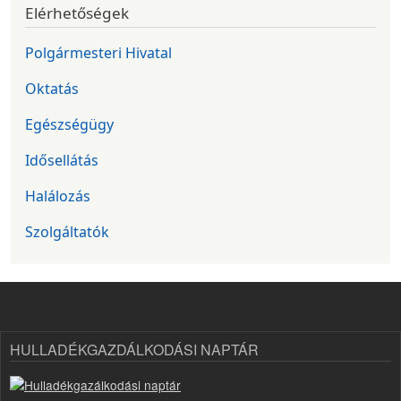
Elérhetőségek
Polgármesteri Hivatal
Oktatás
Egészségügy
Idősellátás
Halálozás
Szolgáltatók
HULLADÉKGAZDÁLKODÁSI NAPTÁR