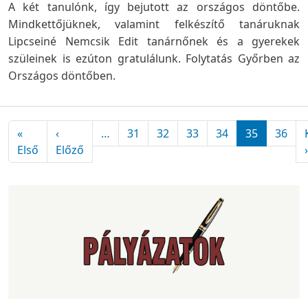
A két tanulónk, így bejutott az országos döntőbe.
Mindkettőjüknek, valamint felkészítő tanáruknak
Lipcseiné Nemcsik Edit tanárnőnek és a gyerekek
szüleinek is ezúton gratulálunk. Folytatás Győrben az
Országos döntőben.
Oldalszámozás
«
‹
…
31
32
33
34
35
36
Első oldal
Előző oldal
Első
Előző
›