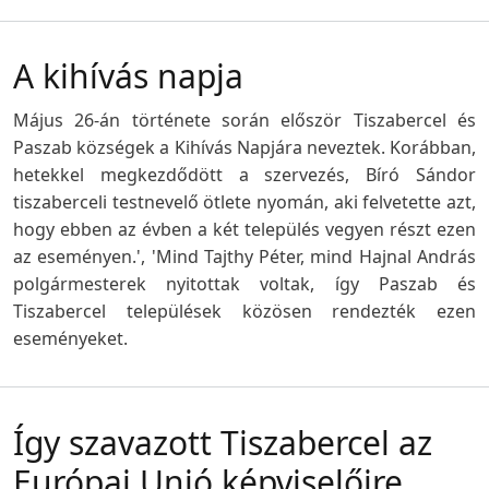
A kihívás napja
Május 26-án története során először Tiszabercel és
Paszab községek a Kihívás Napjára neveztek. Korábban,
hetekkel megkezdődött a szervezés, Bíró Sándor
tiszaberceli testnevelő ötlete nyomán, aki felvetette azt,
hogy ebben az évben a két település vegyen részt ezen
az eseményen.', 'Mind Tajthy Péter, mind Hajnal András
polgármesterek nyitottak voltak, így Paszab és
Tiszabercel települések közösen rendezték ezen
eseményeket.
Így szavazott Tiszabercel az
Európai Unió képviselőire