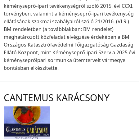
kéményseprő-ipari tevékenységről szóló 2015. évi CCXI.
törvényben, valamint a kéményseprő-ipari tevékenység
ellátásának szakmai szabályairól szóló 21/2016. (VI.9.)
BM rendeletben (a továbbiakban: BM rendelet)
meghatározott közfeladat elvégzése érdekében a BM
Országos Katasztrófavédelmi Főigazgatóság Gazdasági
Ellátó Központ, mint Kéményseprő-ipari Szerv a 2025 évi
kéményseprőipari sormunka ütemterveit vármegyei
bontásban elkészítette.
CANTEMUS KARÁCSONY