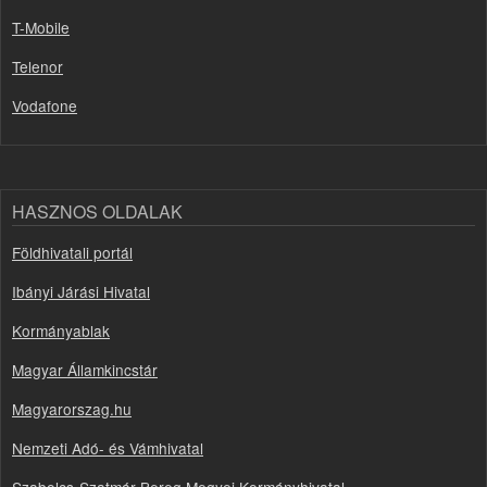
T-Mobile
Telenor
Vodafone
HASZNOS OLDALAK
Földhivatali portál
Ibányi Járási Hivatal
Kormányablak
Magyar Államkincstár
Magyarorszag.hu
Nemzeti Adó- és Vámhivatal
Szabolcs-Szatmár-Bereg Megyei Kormányhivatal