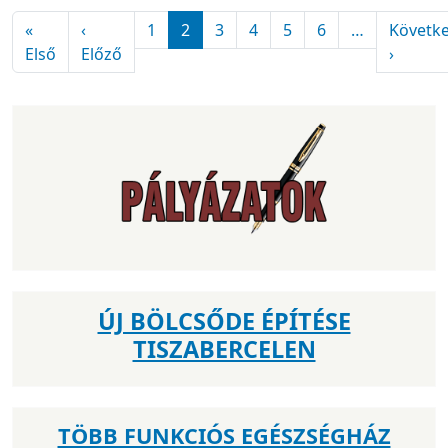
Oldalszámozás
«
‹
1
2
3
4
5
6
…
Követk
Első oldal
Előző oldal
Követk
Első
Előző
›
ÚJ BÖLCSŐDE ÉPÍTÉSE
TISZABERCELEN
TÖBB FUNKCIÓS EGÉSZSÉGHÁZ