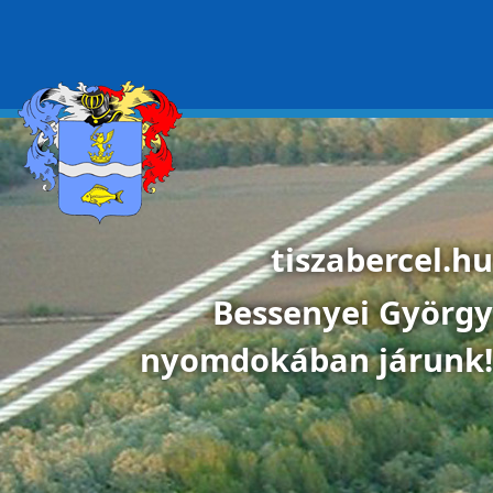
Ugrás a tartalomra
tiszabercel.hu
Bessenyei György
nyomdokában járunk!