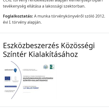
CCXI. törvény rendelkezései alapján kéményseprőipari
tevékenység ellátása a lakossági szektorban.
Foglalkoztatás:
A munka törvénykönyvéről szóló 2012.
évi I. törvény alapján.
Eszközbeszerzés Közösségi
Színtér Kialakításához