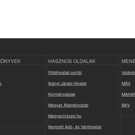
KÖNYVEK
HASZNOS OLDALAK
MEN
Földhivatali portál
Volánb
k
Ibányi Járási Hivatal
MÁV
Kormányablak
MAHA
Magyar Államkincstár
BKV
Magyarorszag.hu
Nemzeti Adó- és Vámhivatal