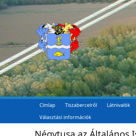
Ugrás a tartalomra
Címlap
Tiszabercelről
Látnivalók
Választási információk
Négytusa az Általános 