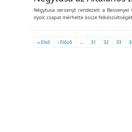
Négytusa versenyt rendezett a Bessenyei G
nyolc csapat mérhette össze felkészültségét
Oldalszámozás
Első oldal
Előző oldal
« Első
‹ Előző
…
31
32
33
3