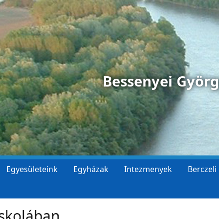
Bessenyei Györ
Egyesületeink
Egyházak
Intezmenyek
Berczeli
Iskolában