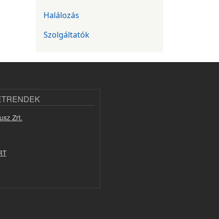
Halálozás
Szolgáltatók
ETRENDEK
usz Zrt.
RT