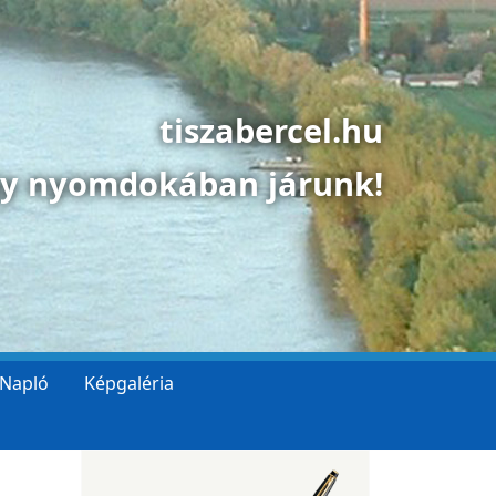
tiszabercel.hu
gy nyomdokában járunk!
 Napló
Képgaléria