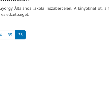
yörgy Általános Iskola Tiszabercelen. A lányoknál öt, a 
 és edzettségét.
4
35
36