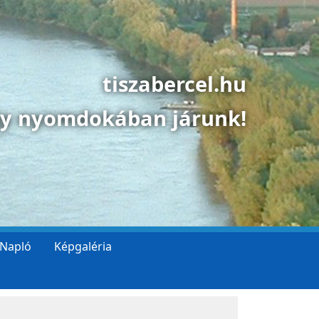
tiszabercel.hu
gy nyomdokában járunk!
 Napló
Képgaléria