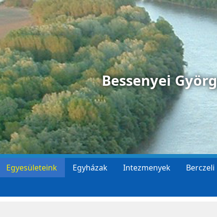
Bessenyei Györ
Egyesületeink
Egyházak
Intezmenyek
Berczeli