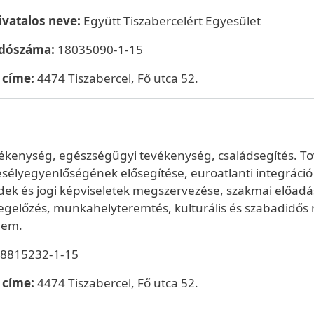
ivatalos neve:
Együtt Tiszabercelért Egyesület
adószáma:
18035090-1-15
 címe:
4474 Tiszabercel, Fő utca 52.
evékenység, egészségügyi tevékenység, családsegítés. T
esélyegyenlőségének elősegítése, euroatlanti integráci
rdek és jogi képviseletek megszervezése, szakmai elő
előzés, munkahelyteremtés, kulturális és szabadidős 
lem.
8815232-1-15
t címe:
4474 Tiszabercel, Fő utca 52.