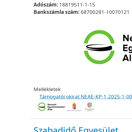
Adószám:
18819511-1-15
Bankszámla szám:
68700281-10070121
Mellékletek
Támogatói okirat NEAE-KP-1-2025-1-0
Szabadidő Egyesület