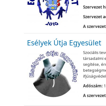
Szervezet h
Szervezet 
A szervezet
Esélyek Útja Egyesület
Szociális t
társadalmi 
segítése, é
betegségmeg
ifjúságvéde
Adószám:
1
A szerveze