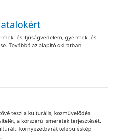
iatalokért
yermek- és ifjúságvédelem, gyermek- és
se. Továbbá az alapító okiratban
ővé teszi a kulturális, közművelődési
telét, a korszerű ismeretek terjesztését.
kultúrált, környezetbarát településkép
.