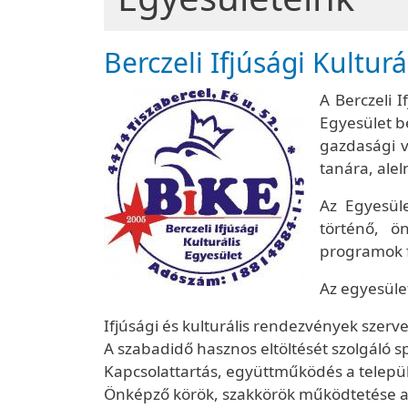
Berczeli Ifjúsági Kulturá
A Berczeli 
Egyesület be
gazdasági v
tanára, alel
Az Egyesüle
történő, ön
programok f
Az egyesüle
Ifjúsági és kulturális rendezvények szerv
A szabadidő hasznos eltöltését szolgáló s
Kapcsolattartás, együttműködés a települé
Önképző körök, szakkörök működtetése a 