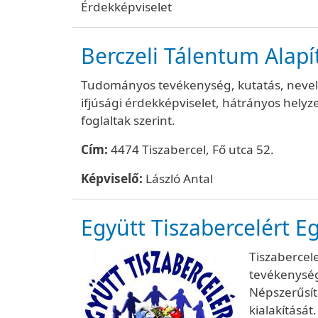
Érdekképviselet
Berczeli Tálentum Alapít
Tudományos tevékenység, kutatás, nevelés
ifjúsági érdekképviselet, hátrányos hely
foglaltak szerint.
Cím:
4474 Tiszabercel, Fő utca 52.
Képviselő:
László Antal
Együtt Tiszabercelért E
Tiszabercel
tevékenység 
Népszerűsíti
kialakítását