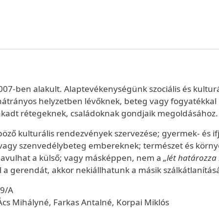
7-ben alakult. Alaptevékenységünk szociális és kulturál
 hátrányos helyzetben lévőknek, beteg vagy fogyatékka
szakadt rétegeknek, családoknak gondjaik megoldásához.
öző kulturális rendezvények szervezése; gyermek- és if
t, vagy szenvedélybeteg embereknek; természet és körny
gy javulhat a külső; vagy másképpen, nem a
„lét határozza
 gerendát, akkor nekiállhatunk a másik szálkátlanítás
29/A
 Ács Mihályné, Farkas Antalné, Korpai Miklós