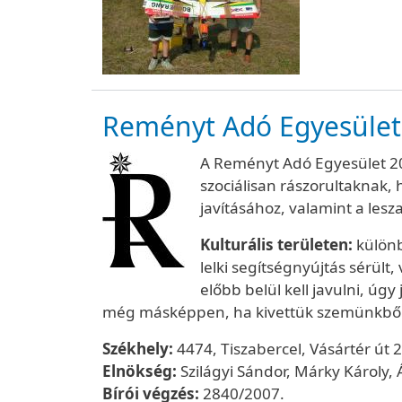
Reményt Adó Egyesület
A Reményt Adó Egyesület 200
szociálisan rászorultaknak,
javításához, valamint a le
Kulturális területen:
különb
lelki segítségnyújtás sérül
előbb belül kell javulni, ú
még másképpen, ha kivettük szemünkből a
Székhely:
4474, Tiszabercel, Vásártér út 
Elnökség:
Szilágyi Sándor, Márky Károly,
Bírói végzés:
2840/2007.