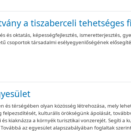
vány a tiszaberceli tehetséges f
 és oktatás, képességfejlesztés, ismeretterjesztés, g
zetű csoportok társadalmi esélyegyenlőségének elősegíté
gyesület
en és térségében olyan közösség létrehozása, mely lehet
felpezsdítését, kulturális örökségünk ápolását, továbbvi
 és kiaknázza a környék turisztikai vonzerejét. Segíti a 
. Továbbá az egyesület alapszabályában foglaltak szerint