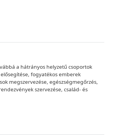
ovábbá a hátrányos helyzetű csoportok
ó elősegítése, fogyatékos emberek
adások megszervezése, egészségmegőrzés,
rendezvények szervezése, család- és