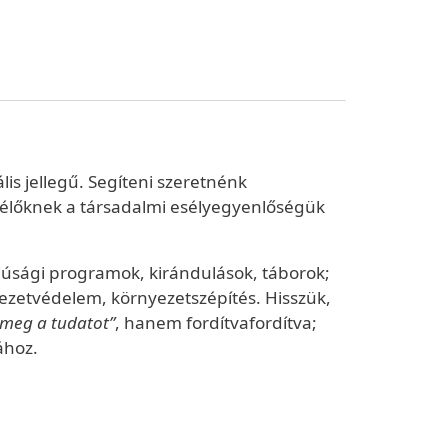
is jellegű. Segíteni szeretnénk
l élőknek a társadalmi esélyegyenlőségük
júsági programok, kirándulások, táborok;
ezetvédelem, környezetszépítés. Hisszük,
 meg a tudatot”
, hanem fordítvafordítva;
ához.