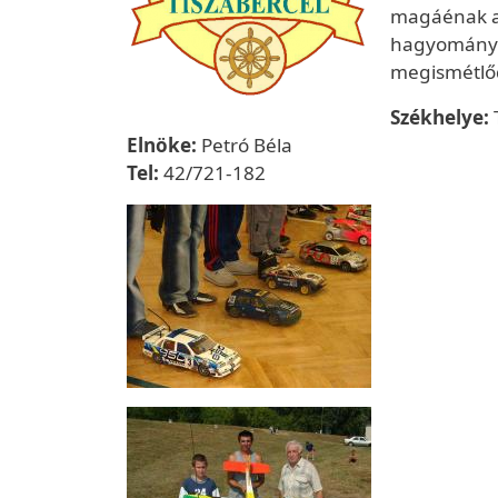
magáénak az
hagyományte
megismétlőd
Székhelye:
Elnöke:
Petró Béla
Tel:
42/721-182