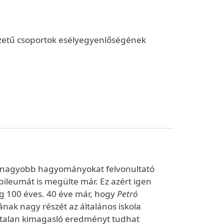
elyzetű csoportok esélyegyenlőségének
egnagyobb hagyományokat felvonultató
bileumát is megülte már. Ez azért igen
g 100 éves. 40 éve már, hogy
Petró
nak nagy részét az általános iskola
ámtalan kimagasló eredményt tudhat