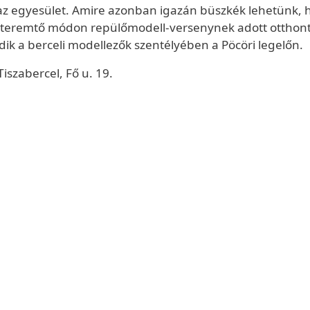
 egyesület. Amire azonban igazán büszkék lehetünk, h
remtő módon repülőmodell-versenynek adott otthont Ti
ik a berceli modellezők szentélyében a Pöcöri legelőn.
Tiszabercel, Fő u. 19.