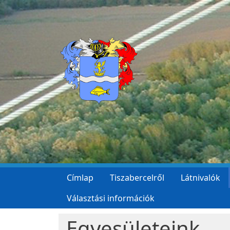
Ugrás a tartalomra
Címlap
Tiszabercelről
Látnivalók
Választási információk
Egyesületeink