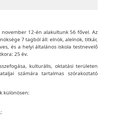
5. november 12-én alakultunk 56 fővel. Az
ksége 7 tagból áll: elnök, alelnök, titkár,
s, és a helyi általános iskola testnevelő
tkora: 25 év.
szefogása, kulturális, oktatási területen
iataljai számára tartalmas szórakoztató
ik különösen:
;