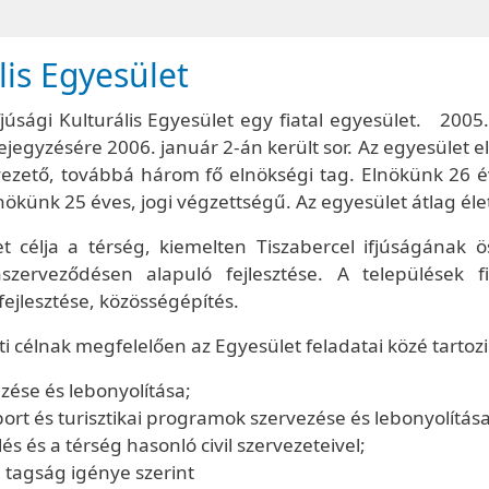
lis Egyesület
Ifjúsági Kulturális Egyesület egy fiatal egyesület. 200
jegyzésére 2006. január 2-án került sor. Az egyesület elnö
ezető, továbbá három fő elnökségi tag. Elnökünk 26 éve
nökünk 25 éves, jogi végzettségű. Az egyesület átlag éle
t célja a térség, kiemelten Tiszabercel ifjúságának ös
szerveződésen alapuló fejlesztése. A települések f
ejlesztése, közösségépítés.
ti célnak megfelelően az Egyesület feladatai közé tartoz
ezése és lebonyolítása;
port és turisztikai programok szervezése és lebonyolítása
s és a térség hasonló civil szervezeteivel;
tagság igénye szerint