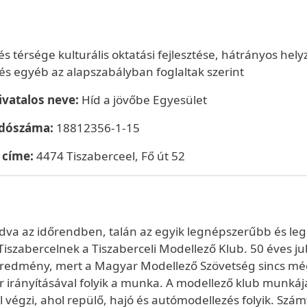
és térsége kulturális oktatási fejlesztése, hátrányos h
 és egyéb az alapszabályban foglaltak szerint
ivatalos neve:
Híd a jövőbe Egyesület
adószáma:
18812356-1-15
t címe:
4474 Tiszaberceel, Fő út 52
va az időrendben, talán az egyik legnépszerűbb és l
Tiszabercelnek a Tiszaberceli Modellező Klub. 50 éves ju
redmény, mert a Magyar Modellező Szövetség sincs mé
r irányításával folyik a munka. A modellező klub munkájá
l végzi, ahol repülő, hajó és autómodellezés folyik. Sz