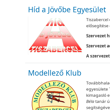
Híd a Jövőbe Egyesület
Tiszabercel 
elősegítése
Szervezet h
Szervezet 
A szerveze
Modellező Klub
Továbbhalad
egyesülete 
kimagasló e
Béla
tanár ú
segítségéve