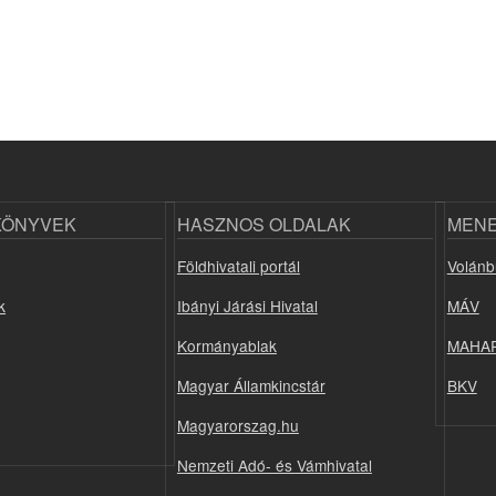
KÖNYVEK
HASZNOS OLDALAK
MEN
Földhivatali portál
Volánb
k
Ibányi Járási Hivatal
MÁV
Kormányablak
MAHA
Magyar Államkincstár
BKV
Magyarorszag.hu
Nemzeti Adó- és Vámhivatal