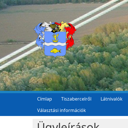
Ugrás a tartalomra
Címlap
Tiszabercelről
Látnivalók
Választási információk
Ügyleírások