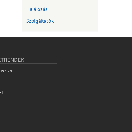
Halálozás
Szolgáltatók
ETRENDEK
usz Zrt.
RT