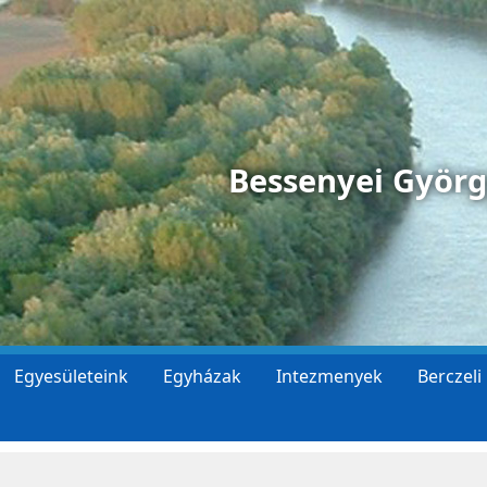
Bessenyei Györ
Egyesületeink
Egyházak
Intezmenyek
Berczeli