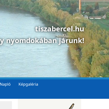
tiszabercel.hu
gy nyomdokában járunk!
 Napló
Képgaléria