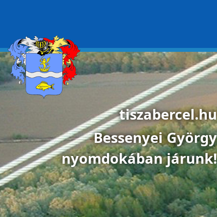
Ugrás a tartalomra
tiszabercel.hu
Bessenyei György
nyomdokában járunk!