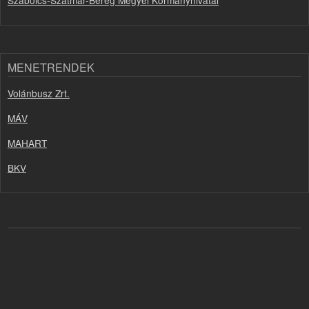
MENETRENDEK
Volánbusz Zrt.
MÁV
MAHART
BKV