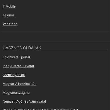
T-Mobile
Telenor
Vodafone
HASZNOS OLDALAK
Földhivatali portál
Ibányi Járási Hivatal
Kormányablak
Magyar Államkincstár
Magyarorszag.hu
Nemzeti Adó- és Vámhivatal
Szabolcs-Szatmár-Bereg Megyei Kormányhivatal