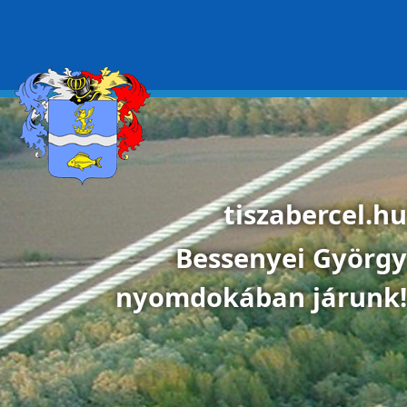
Ugrás a tartalomra
tiszabercel.hu
Bessenyei György
nyomdokában járunk!