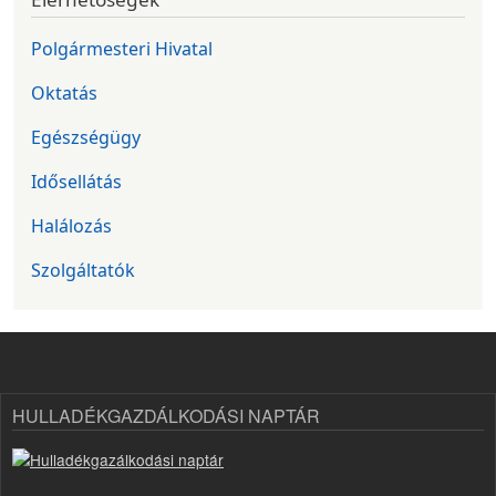
Polgármesteri Hivatal
Oktatás
Egészségügy
Idősellátás
Halálozás
Szolgáltatók
HULLADÉKGAZDÁLKODÁSI NAPTÁR