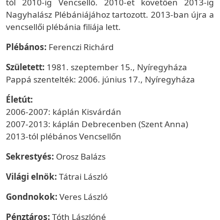
tól 2010-ig Vencsellő. 2010-et követően 2013-ig
Nagyhalász Plébániájához tartozott. 2013-ban újra a
vencsellői plébánia filiája lett.
Plébános:
Ferenczi Richárd
Született:
1981. szeptember 15., Nyíregyháza
Pappá szentelték: 2006. június 17., Nyíregyháza
Életút:
2006-2007: káplán Kisvárdán
2007-2013: káplán Debrecenben (Szent Anna)
2013-tól plébános Vencsellőn
Sekrestyés:
Orosz Balázs
Világi elnök:
Tátrai László
Gondnokok:
Veres László
Pénztáros:
Tóth Lászlóné