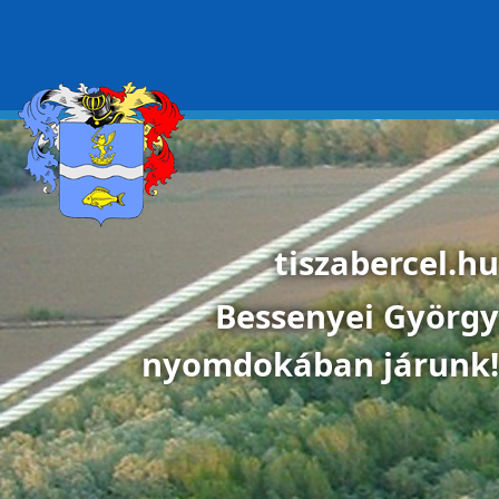
Ugrás a tartalomra
tiszabercel.hu
Bessenyei György
nyomdokában járunk!