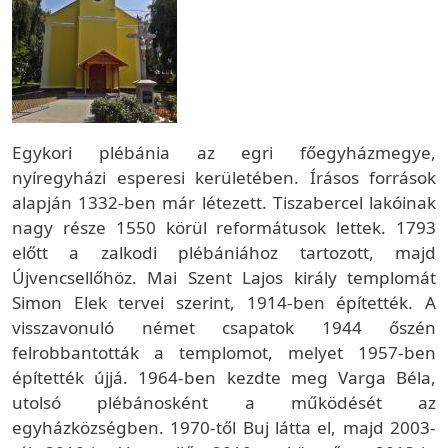
Egykori plébánia az egri főegyházmegye,
nyíregyházi esperesi kerületében. Írásos források
alapján 1332-ben már létezett. Tiszabercel lakóinak
nagy része 1550 körül reformátusok lettek. 1793
előtt a zalkodi plébániához tartozott, majd
Újvencsellőhöz. Mai Szent Lajos király templomát
Simon Elek tervei szerint, 1914-ben építették. A
visszavonuló német csapatok 1944 őszén
felrobbantották a templomot, melyet 1957-ben
építették újjá. 1964-ben kezdte meg Varga Béla,
utolsó plébánosként a működését az
egyházközségben. 1970-től Buj látta el, majd 2003-