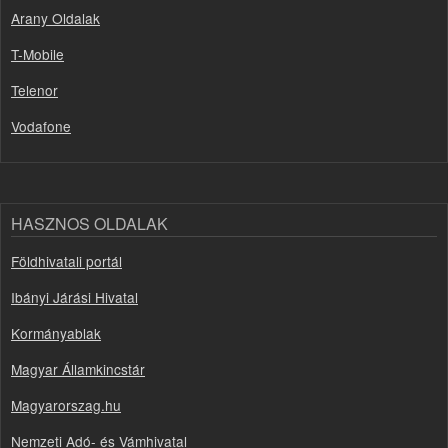
Arany Oldalak
T-Mobile
Telenor
Vodafone
HASZNOS OLDALAK
Földhivatali portál
Ibányi Járási Hivatal
Kormányablak
Magyar Államkincstár
Magyarorszag.hu
Nemzeti Adó- és Vámhivatal