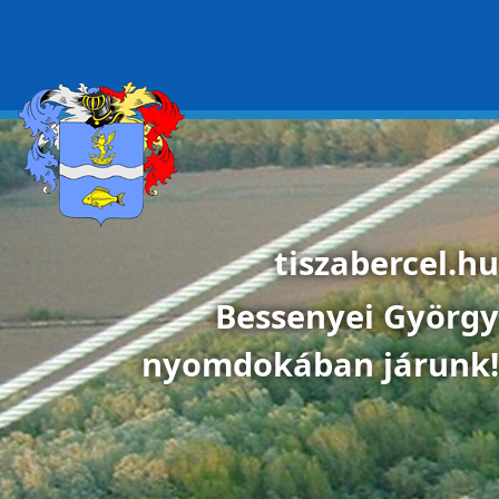
Ugrás a tartalomra
tiszabercel.hu
Bessenyei György
nyomdokában járunk!