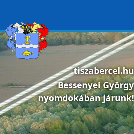
Ugrás a tartalomra
tiszabercel.hu
Bessenyei György
nyomdokában járunk!