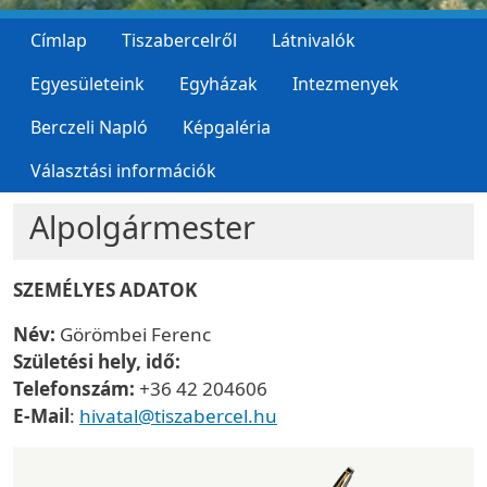
Címlap
Tiszabercelről
Látnivalók
Egyesületeink
Egyházak
Intezmenyek
Berczeli Napló
Képgaléria
Választási információk
Alpolgármester
SZEMÉLYES ADATOK
Név:
Görömbei Ferenc
Születési hely, idő:
Telefonszám:
+36 42 204606
E-Mail
:
hivatal@tiszabercel.hu