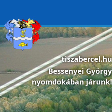
Ugrás a tartalomra
tiszabercel.hu
Bessenyei György
nyomdokában járunk!