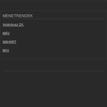
MENETRENDEK
Volánbusz Zrt.
MÁV
MAHART
BKV