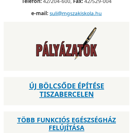
Telefon:
42/204-600,
Fax:
42/529-004
e-mail:
suli@mgszakiskola.hu
ÚJ BÖLCSŐDE ÉPÍTÉSE
TISZABERCELEN
TÖBB FUNKCIÓS EGÉSZSÉGHÁZ
FELÚJÍTÁSA