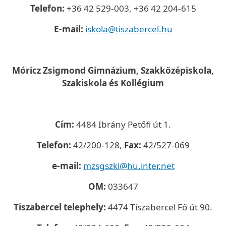
Telefon:
+36 42 529-003, +36 42 204-615
E-mail:
iskola@tiszabercel.hu
Móricz Zsigmond Gimnázium, Szakközépiskola,
Szakiskola és Kollégium
Cím:
4484 Ibrány Petőfi út 1.
Telefon:
42/200-128,
Fax:
42/527-069
e-mail:
mzsgszki@hu.inter.net
OM:
033647
Tiszabercel telephely:
4474 Tiszabercel Fő út 90.