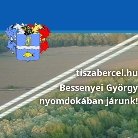
Ugrás a tartalomra
tiszabercel.hu
Bessenyei György
nyomdokában járunk!