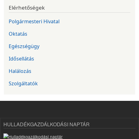
Elérhetőségek
Polgármesteri Hivatal
Oktatás
Egészségügy
Idősellátás
Halálozás
Szolgáltatók
HULLADÉKGAZDÁLKODÁSI NAPTÁR