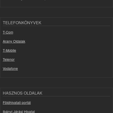
TELEFONKÖNYVEK
T-Com
Arany Oldalak
T-Mobile
Telenor
Vodafone
HASZNOS OLDALAK
Földhivatali portál
Ibányi Járási Hivatal