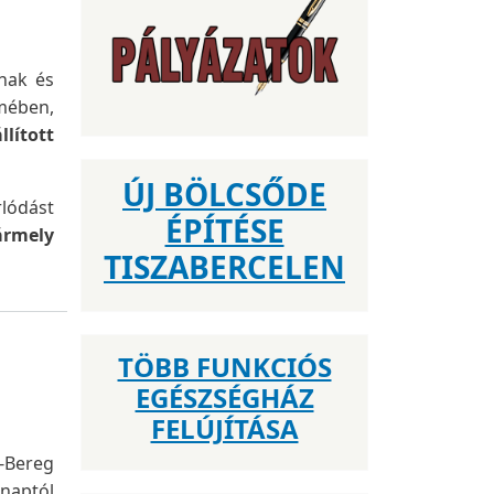
inak és
lmében,
llított
ÚJ BÖLCSŐDE
rlódást
ÉPÍTÉSE
ármely
TISZABERCELEN
TÖBB FUNKCIÓS
EGÉSZSÉGHÁZ
FELÚJÍTÁSA
-Bereg
naptól