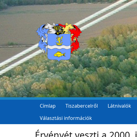
Ugrás a tartalomra
Címlap
Tiszabercelről
Látnivalók
Választási információk
Érvényét veszti a 2000. j