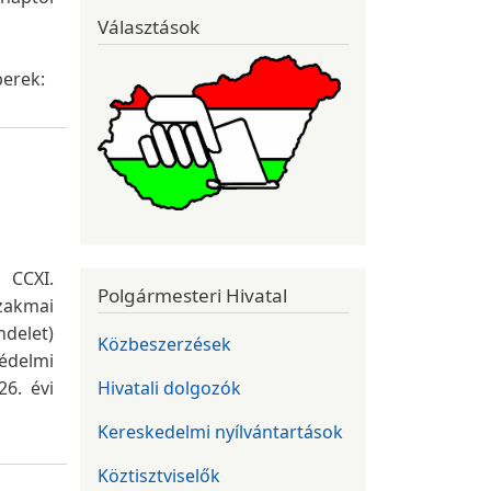
Választások
berek:
 CCXI.
Polgármesteri Hivatal
zakmai
delet)
Közbeszerzések
édelmi
6. évi
Hivatali dolgozók
Kereskedelmi nyílvántartások
Köztisztviselők