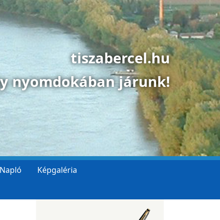
tiszabercel.hu
gy nyomdokában járunk!
 Napló
Képgaléria