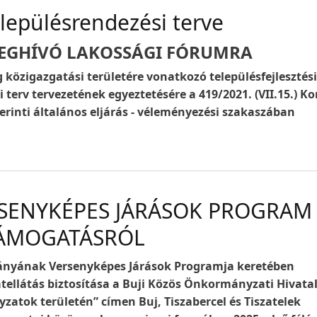
elepülésrendezési terve
EGHÍVÓ LAKOSSÁGI FÓRUMRA
 közigazgatási területére vonatkozó településfejlesztési
 terv tervezetének egyeztetésére a 419/2021. (VII.15.) K
zerinti általános eljárás - véleményezési szakaszában
ERSENYKÉPES JÁRÁSOK PROGRAM
TÁMOGATÁSRÓL
nyának Versenyképes Járások Programja keretében
ellátás biztosítása a Buji Közös Önkormányzati Hivatal
atok területén” címen Buj, Tiszabercel és Tiszatelek