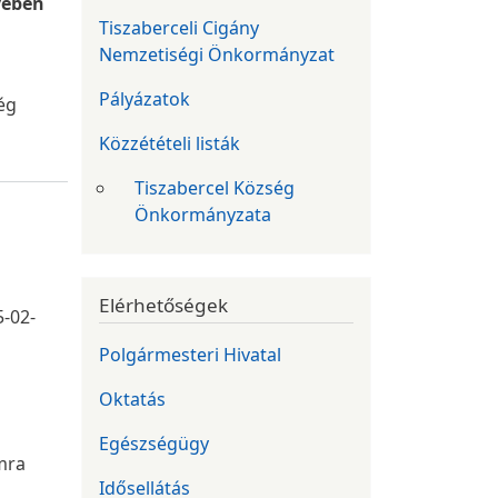
vében
Tiszaberceli Cigány
Nemzetiségi Önkormányzat
Pályázatok
ég
Közzétételi listák
Tiszabercel Község
Önkormányzata
Elérhetőségek
5-02-
Polgármesteri Hivatal
Oktatás
Egészségügy
mra
Idősellátás