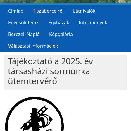
Címlap
Tiszabercelről
Látnivalók
Egyesületeink
Egyházak
Intezmenyek
Berczeli Napló
Képgaléria
Választási információk
Tájékoztató a 2025. évi
társasházi sormunka
ütemtervéről