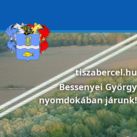
Ugrás a tartalomra
tiszabercel.hu
Bessenyei György
nyomdokában járunk!