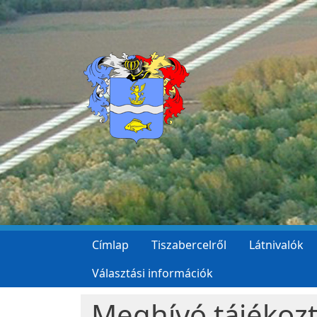
Ugrás a tartalomra
Címlap
Tiszabercelről
Látnivalók
Választási információk
Meghívó tájékoz