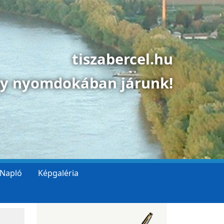
tiszabercel.hu
gy nyomdokában járunk!
 Napló
Képgaléria