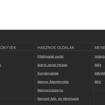
KÖNYVEK
HASZNOS OLDALAK
MEN
Földhivatali portál
Volánb
k
Ibányi Járási Hivatal
MÁV
Kormányablak
MAHA
Magyar Államkincstár
BKV
Magyarorszag.hu
Nemzeti Adó- és Vámhivatal