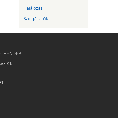
Halálozás
Szolgáltatók
ETRENDEK
usz Zrt.
RT