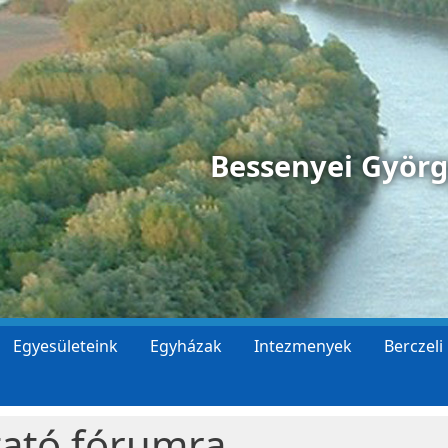
Bessenyei Györ
Egyesületeink
Egyházak
Intezmenyek
Berczeli
tató fórumra