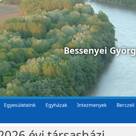
Bessenyei Györ
Egyesületeink
Egyházak
Intezmenyek
Berczeli
026 évi társasházi