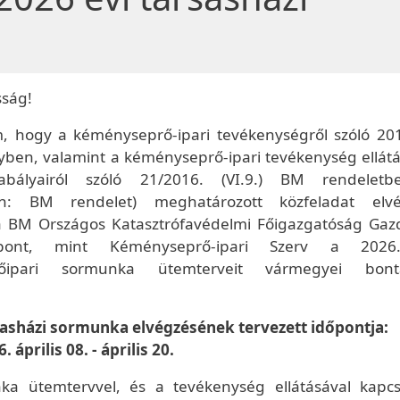
sság!
m, hogy a kéményseprő-ipari tevékenységről szóló 201
yben, valamint a kéményseprő-ipari tevékenység ellát
abályairól szóló 21/2016. (VI.9.) BM rendeletb
an: BM rendelet) meghatározott közfeladat elvé
 BM Országos Katasztrófavédelmi Főigazgatóság Gaz
zpont, mint Kéményseprő-ipari Szerv a 2026
rőipari sormunka ütemterveit vármegyei bont
sasházi sormunka elvégzésének tervezett időpontja:
. április 08. - április 20.
a ütemtervvel, és a tevékenység ellátásával kapcs