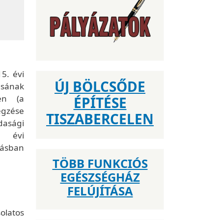
5. évi
ÚJ BÖLCSŐDE
ásának
en (a
ÉPÍTÉSE
gzése
TISZABERCELEN
dasági
. évi
ásban
TÖBB FUNKCIÓS
EGÉSZSÉGHÁZ
FELÚJÍTÁSA
olatos