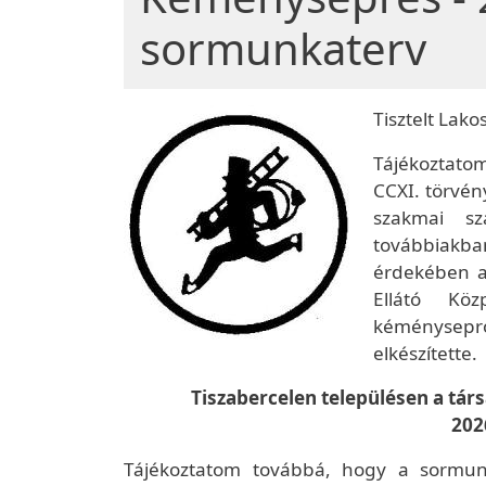
sormunkaterv
Tisztelt Lako
Tájékoztato
CCXI. törvén
szakmai sz
továbbiakb
érdekében a
Ellátó Kö
kéménysep
elkészítette.
Tiszabercelen településen a tár
2026
Tájékoztatom továbbá, hogy a sormunk