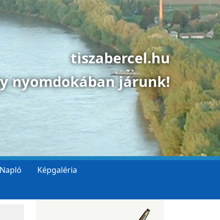
tiszabercel.hu
gy nyomdokában járunk!
 Napló
Képgaléria