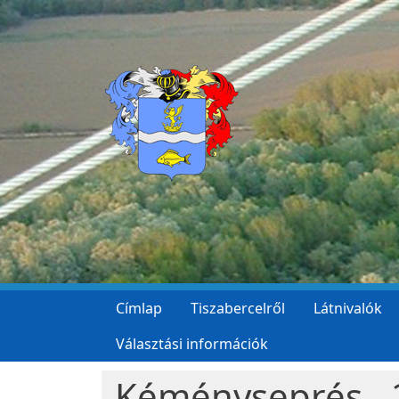
Ugrás a tartalomra
Címlap
Tiszabercelről
Látnivalók
Választási információk
Kéményseprés - 2