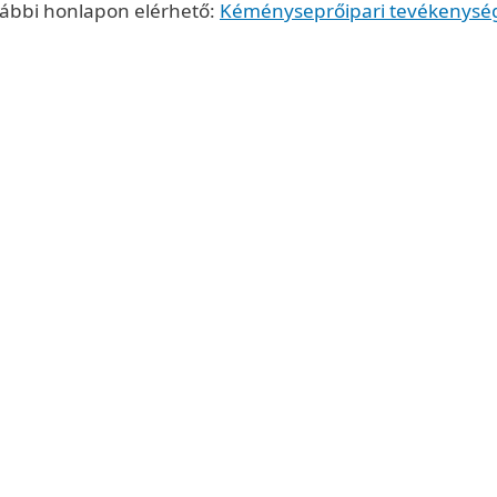
lábbi honlapon elérhető:
Kéményseprőipari tevékenysé