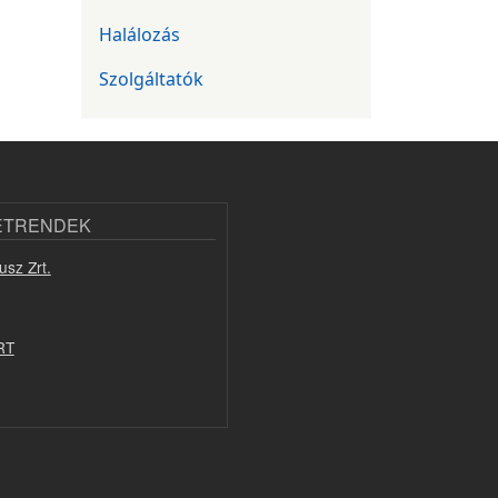
Halálozás
Szolgáltatók
ETRENDEK
usz Zrt.
RT