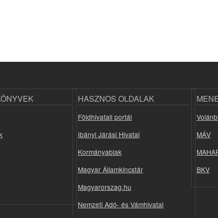
KÖNYVEK
HASZNOS OLDALAK
MEN
Földhivatali portál
Volánb
k
Ibányi Járási Hivatal
MÁV
Kormányablak
MAHA
Magyar Államkincstár
BKV
Magyarorszag.hu
Nemzeti Adó- és Vámhivatal