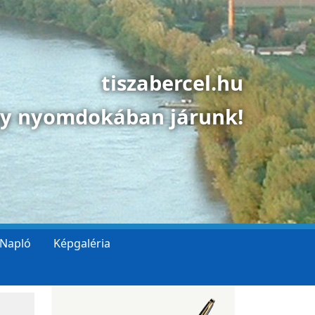
tiszabercel.hu
gy nyomdokában járunk!
 Napló
Képgaléria