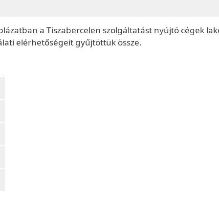
blázatban a Tiszabercelen szolgáltatást nyújtó cégek la
lati elérhetőségeit gyűjtöttük össze.