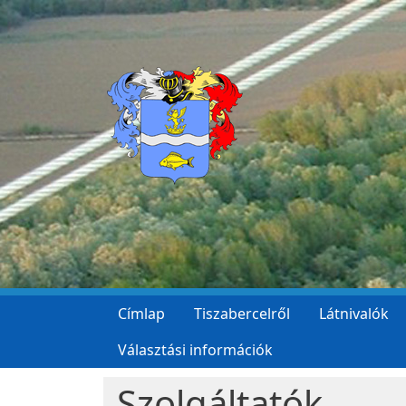
Ugrás a tartalomra
Címlap
Tiszabercelről
Látnivalók
Választási információk
Szolgáltatók