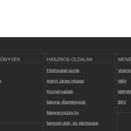
KÖNYVEK
HASZNOS OLDALAK
MEN
Földhivatali portál
Volánb
k
Ibányi Járási Hivatal
MÁV
Kormányablak
MAHA
Magyar Államkincstár
BKV
Magyarorszag.hu
Nemzeti Adó- és Vámhivatal