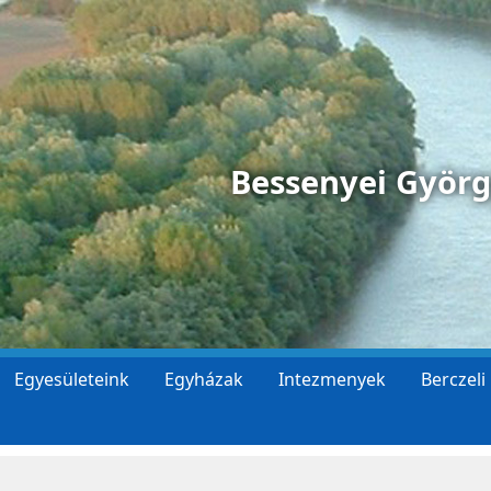
Bessenyei Györ
Egyesületeink
Egyházak
Intezmenyek
Berczeli