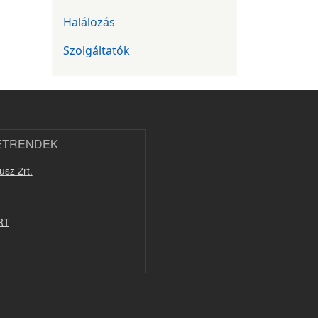
Halálozás
Szolgáltatók
ETRENDEK
usz Zrt.
RT