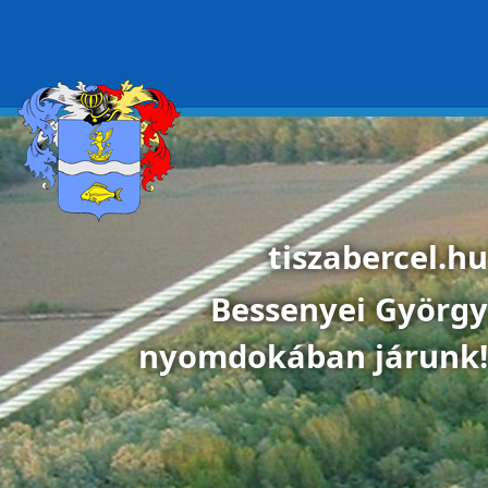
Ugrás a tartalomra
tiszabercel.hu
Bessenyei György
nyomdokában járunk!