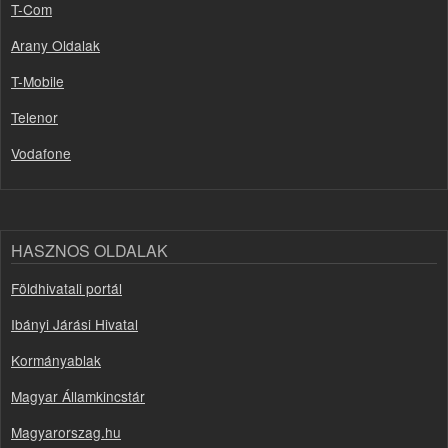
T-Com
Arany Oldalak
T-Mobile
Telenor
Vodafone
HASZNOS OLDALAK
Földhivatali portál
Ibányi Járási Hivatal
Kormányablak
Magyar Államkincstár
Magyarorszag.hu