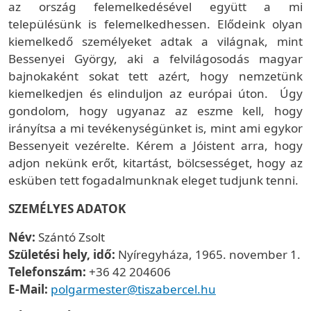
az ország felemelkedésével együtt a mi
településünk is felemelkedhessen. Elődeink olyan
kiemelkedő személyeket adtak a világnak, mint
Bessenyei György, aki a felvilágosodás magyar
bajnokaként sokat tett azért, hogy nemzetünk
kiemelkedjen és elinduljon az európai úton. Úgy
gondolom, hogy ugyanaz az eszme kell, hogy
irányítsa a mi tevékenységünket is, mint ami egykor
Bessenyeit vezérelte. Kérem a Jóistent arra, hogy
adjon nekünk erőt, kitartást, bölcsességet, hogy az
esküben tett fogadalmunknak eleget tudjunk tenni.
SZEMÉLYES ADATOK
Név:
Szántó Zsolt
Születési hely, idő:
Nyíregyháza, 1965. november 1.
Telefonszám:
+36 42 204606
E-Mail:
polgarmester@tiszabercel.hu