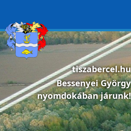
Ugrás a tartalomra
tiszabercel.hu
Bessenyei György
nyomdokában járunk!