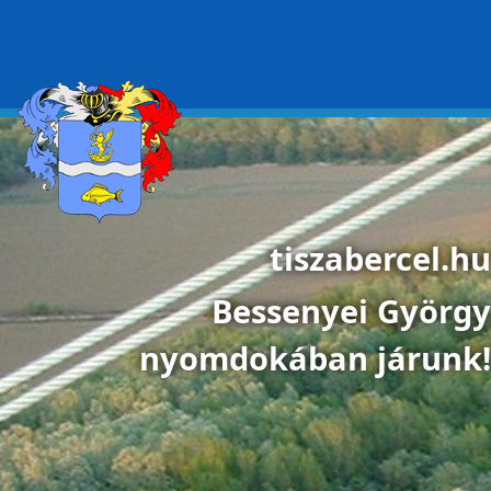
Ugrás a tartalomra
tiszabercel.hu
Bessenyei György
nyomdokában járunk!