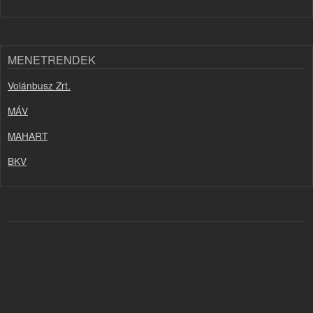
MENETRENDEK
Volánbusz Zrt.
MÁV
MAHART
BKV