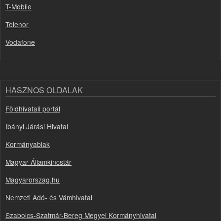
T-Mobile
Telenor
Vodafone
HASZNOS OLDALAK
Földhivatali portál
Ibányi Járási Hivatal
Kormányablak
Magyar Államkincstár
Magyarorszag.hu
Nemzeti Adó- és Vámhivatal
Szabolcs-Szatmár-Bereg Megyei Kormányhivatal