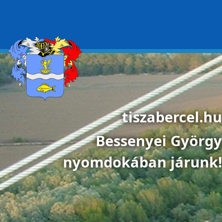
Ugrás a tartalomra
tiszabercel.hu
Bessenyei György
nyomdokában járunk!