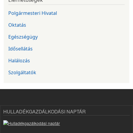
Polgármesteri Hivatal
Oktatás
Egészségügy
Idősellátás
Halálozás
Szolgáltatók
HULLADÉKGAZDÁLKODÁSI NAPTÁR