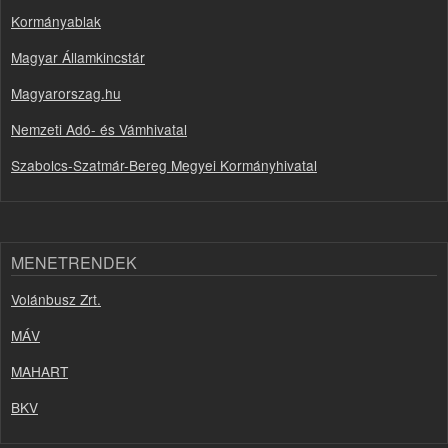
Kormányablak
Magyar Államkincstár
Magyarorszag.hu
Nemzeti Adó- és Vámhivatal
Szabolcs-Szatmár-Bereg Megyei Kormányhivatal
MENETRENDEK
Volánbusz Zrt.
MÁV
MAHART
BKV