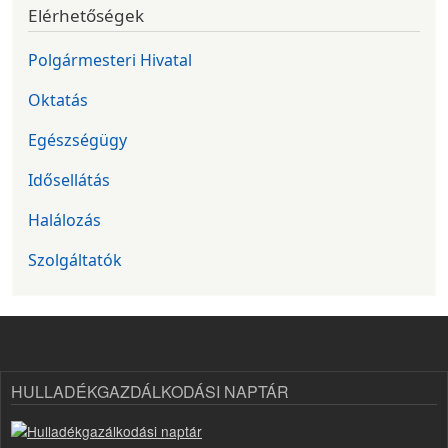
Elérhetőségek
Polgármesteri Hivatal
Oktatás
Egészségügy
Idősellátás
Halálozás
Szolgáltatók
HULLADÉKGAZDÁLKODÁSI NAPTÁR