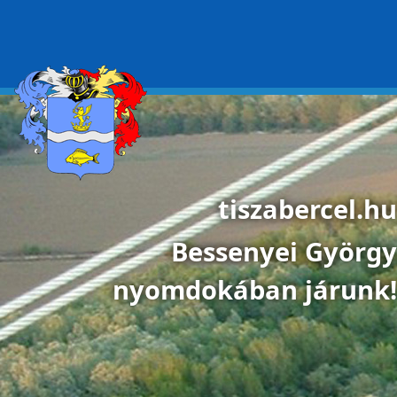
Ugrás a tartalomra
tiszabercel.hu
Bessenyei György
nyomdokában járunk!