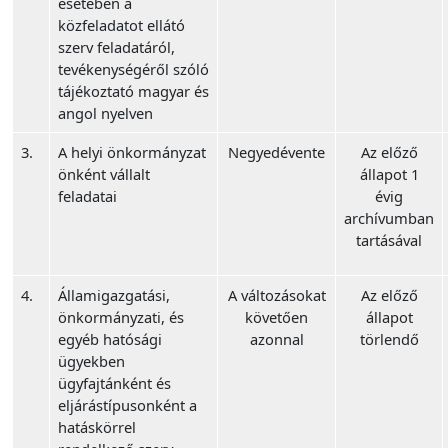
esetében a
közfeladatot ellátó
szerv feladatáról,
tevékenységéről szóló
tájékoztató magyar és
angol nyelven
3.
A helyi önkormányzat
Negyedévente
Az előző
önként vállalt
állapot 1
feladatai
évig
archívumban
tartásával
4.
Államigazgatási,
A változásokat
Az előző
önkormányzati, és
követően
állapot
egyéb hatósági
azonnal
törlendő
ügyekben
ügyfajtánként és
eljárástípusonként a
hatáskörrel