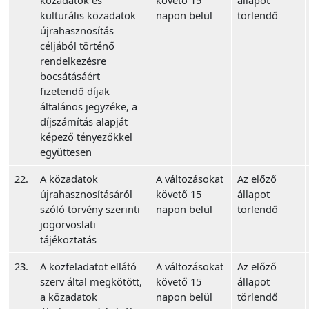
közadatok és
követő 15
állapot
kulturális közadatok
napon belül
törlendő
újrahasznosítás
céljából történő
rendelkezésre
bocsátásáért
fizetendő díjak
általános jegyzéke, a
díjszámítás alapját
képező tényezőkkel
együttesen
22.
A közadatok
A változásokat
Az előző
újrahasznosításáról
követő 15
állapot
szóló törvény szerinti
napon belül
törlendő
jogorvoslati
tájékoztatás
23.
A közfeladatot ellátó
A változásokat
Az előző
szerv által megkötött,
követő 15
állapot
a közadatok
napon belül
törlendő