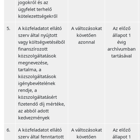
jogokról és az
ügyfelet terhelő
kötelezettségekről
5.
A közfeladatot ellátó
A változásokat
Az előző
szerv által nyújtott
követően
állapot 1
vagy költségvetéséből
azonnal
évig
finanszírozott
archívumban
közszolgáltatások
tartásával
megnevezése,
tartalma, a
közszolgáltatások
igénybevételének
rendje, a
közszolgáltatásért
fizetendő díj mértéke,
az abból adott
kedvezmények
6.
A közfeladatot ellátó
A változásokat
Az előző
szerv által fenntartott
követően
állapot 1