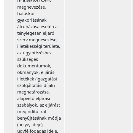
rendelkező szerv
megnevezése,
hatáskör
gyakorlásának
átruházása esetén a
ténylegesen eljáró
szerv megnevezése,
illetékességi területe,
az ügyintézéshez
szükséges
dokumentumok,
okmányok, eljárási
illetékek (igazgatási
szolgáltatási díjak)
meghatározása,
alapvető eljárási
szabályok, az eljárást
megindító irat
benyújtásának módja
(helye, ideje),
ügyfélfogadás ideje,