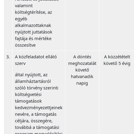
valamint
költségtérítése, az
egyéb
alkalmazottaknak
nyújtott juttatások
fajtája és mértéke
összesítve
3.
A közfeladatot ellátó
A döntés
A közzétételt
szerv
meghozatalát
követő 5 évig
követő
által nyújtott, az
hatvanadik
államháztartásról
napig
szóló törvény szerinti
költségvetési
támogatások
kedvezményezettjeinek
nevére, a támogatás
céljára, összegére,
továbbá a támogatási
program megvalósítási