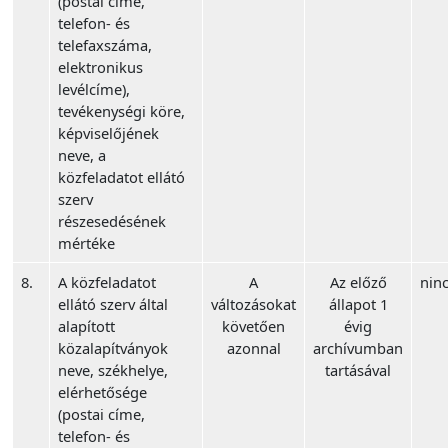
(postai címe,
telefon- és
telefaxszáma,
elektronikus
levélcíme),
tevékenységi köre,
képviselőjének
neve, a
közfeladatot ellátó
szerv
részesedésének
mértéke
8.
A közfeladatot
A
Az előző
ninc
ellátó szerv által
változásokat
állapot 1
alapított
követően
évig
közalapítványok
azonnal
archívumban
neve, székhelye,
tartásával
elérhetősége
(postai címe,
telefon- és