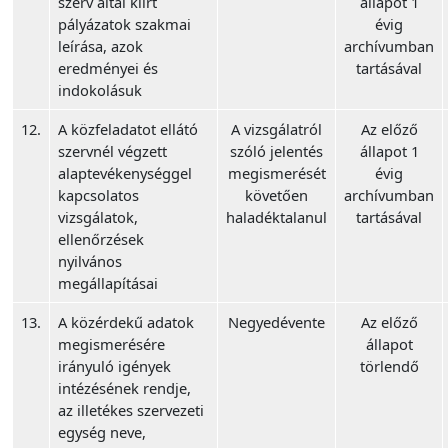
szerv által kiírt
állapot 1
pályázatok szakmai
évig
leírása, azok
archívumban
eredményei és
tartásával
indokolásuk
12.
A közfeladatot ellátó
A vizsgálatról
Az előző
szervnél végzett
szóló jelentés
állapot 1
alaptevékenységgel
megismerését
évig
kapcsolatos
követően
archívumban
vizsgálatok,
haladéktalanul
tartásával
ellenőrzések
nyilvános
megállapításai
13.
A közérdekű adatok
Negyedévente
Az előző
megismerésére
állapot
irányuló igények
törlendő
intézésének rendje,
az illetékes szervezeti
egység neve,