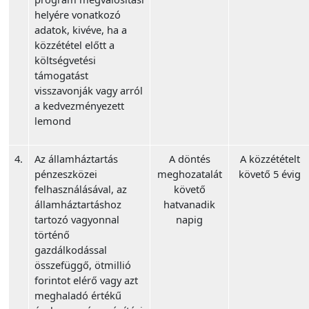
helyére vonatkozó
adatok, kivéve, ha a
közzététel előtt a
költségvetési
támogatást
visszavonják vagy arról
a kedvezményezett
lemond
4.
Az államháztartás
A döntés
A közzétételt
pénzeszközei
meghozatalát
követő 5 évig
felhasználásával, az
követő
államháztartáshoz
hatvanadik
tartozó vagyonnal
napig
történő
gazdálkodással
összefüggő, ötmillió
forintot elérő vagy azt
meghaladó értékű