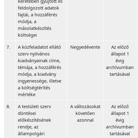
keretében gyűjtött és
feldolgozott adatok
fajtái, a hozzáférés
módja, a
másolatkészítés
költségei
7.
A közfeladatot ellátó
Negyedévente
Az előző
szerv nyilvános
állapot 1
kiadványainak címe,
évig
témája, a hozzáférés
archívumban
módja, a kiadvány
tartásával
ingyenessége, illetve
a költségtérítés
mértéke
8.
A testületi szerv
A változásokat
Az előző
döntései
követően
állapot 1
előkészítésének
azonnal
évig
rendje, az
archívumban
állampolgári
tartásával