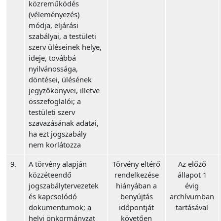
közreműködés
(véleményezés)
módja, eljárási
szabályai, a testületi
szerv üléseinek helye,
ideje, továbbá
nyilvánossága,
döntései, ülésének
jegyzőkönyvei, illetve
összefoglalói; a
testületi szerv
szavazásának adatai,
ha ezt jogszabály
nem korlátozza
9.
A törvény alapján
Törvény eltérő
Az előző
közzéteendő
rendelkezése
állapot 1
jogszabálytervezetek
hiányában a
évig
és kapcsolódó
benyújtás
archívumban
dokumentumok; a
időpontját
tartásával
helyi önkormányzat
követően