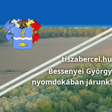
Ugrás a tartalomra
tiszabercel.hu
Bessenyei György
nyomdokában járunk!