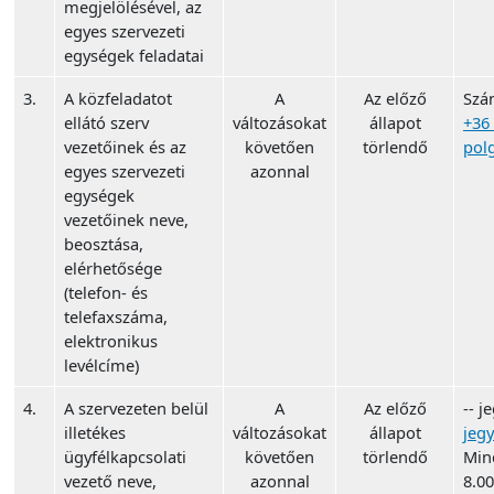
megjelölésével, az
egyes szervezeti
egységek feladatai
3.
A közfeladatot
A
Az előző
Szá
ellátó szerv
változásokat
állapot
+36
vezetőinek és az
követően
törlendő
pol
egyes szervezeti
azonnal
egységek
vezetőinek neve,
beosztása,
elérhetősége
(telefon- és
telefaxszáma,
elektronikus
levélcíme)
4.
A szervezeten belül
A
Az előző
-- j
illetékes
változásokat
állapot
jeg
ügyfélkapcsolati
követően
törlendő
Min
vezető neve,
azonnal
8.00