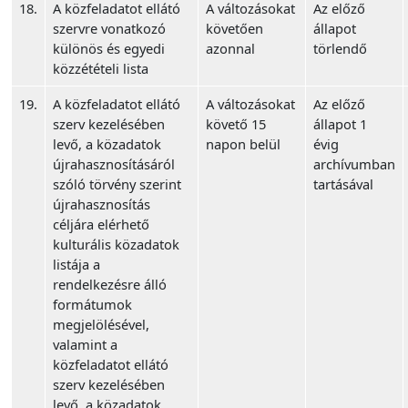
18.
A közfeladatot ellátó
A változásokat
Az előző
szervre vonatkozó
követően
állapot
különös és egyedi
azonnal
törlendő
közzétételi lista
19.
A közfeladatot ellátó
A változásokat
Az előző
szerv kezelésében
követő 15
állapot 1
levő, a közadatok
napon belül
évig
újrahasznosításáról
archívumban
szóló törvény szerint
tartásával
újrahasznosítás
céljára elérhető
kulturális közadatok
listája a
rendelkezésre álló
formátumok
megjelölésével,
valamint a
közfeladatot ellátó
szerv kezelésében
levő, a közadatok