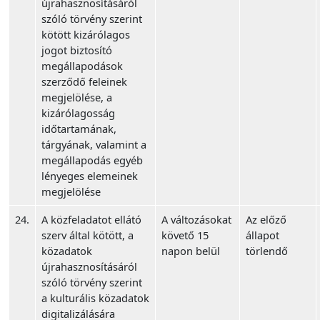
újrahasznosításáról
szóló törvény szerint
kötött kizárólagos
jogot biztosító
megállapodások
szerződő feleinek
megjelölése, a
kizárólagosság
időtartamának,
tárgyának, valamint a
megállapodás egyéb
lényeges elemeinek
megjelölése
24.
A közfeladatot ellátó
A változásokat
Az előző
szerv által kötött, a
követő 15
állapot
közadatok
napon belül
törlendő
újrahasznosításáról
szóló törvény szerint
a kulturális közadatok
digitalizálására