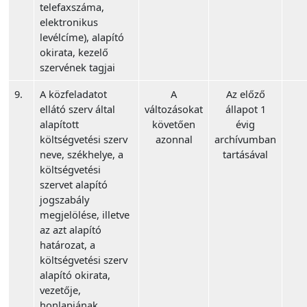
telefaxszáma,
elektronikus
levélcíme), alapító
okirata, kezelő
szervének tagjai
9.
A közfeladatot
A
Az előző
ellátó szerv által
változásokat
állapot 1
alapított
követően
évig
költségvetési szerv
azonnal
archívumban
neve, székhelye, a
tartásával
költségvetési
szervet alapító
jogszabály
megjelölése, illetve
az azt alapító
határozat, a
költségvetési szerv
alapító okirata,
vezetője,
honlapjának