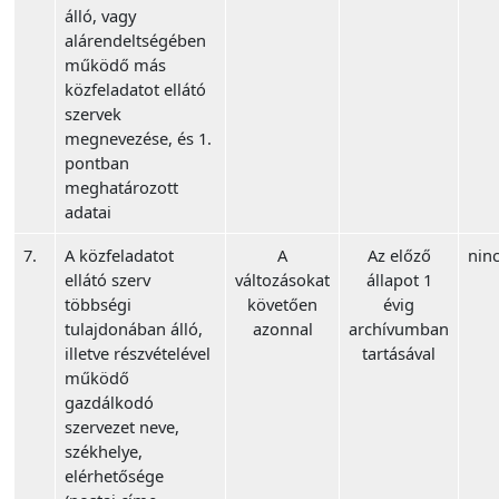
álló, vagy
alárendeltségében
működő más
közfeladatot ellátó
szervek
megnevezése, és 1.
pontban
meghatározott
adatai
7.
A közfeladatot
A
Az előző
ninc
ellátó szerv
változásokat
állapot 1
többségi
követően
évig
tulajdonában álló,
azonnal
archívumban
illetve részvételével
tartásával
működő
gazdálkodó
szervezet neve,
székhelye,
elérhetősége