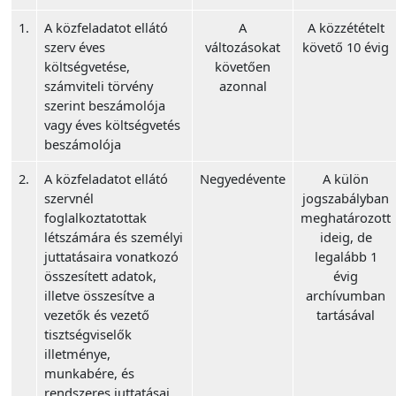
1.
A közfeladatot ellátó
A
A közzétételt
szerv éves
változásokat
követő 10 évig
költségvetése,
követően
számviteli törvény
azonnal
szerint beszámolója
vagy éves költségvetés
beszámolója
2.
A közfeladatot ellátó
Negyedévente
A külön
szervnél
jogszabályban
foglalkoztatottak
meghatározott
létszámára és személyi
ideig, de
juttatásaira vonatkozó
legalább 1
összesített adatok,
évig
illetve összesítve a
archívumban
vezetők és vezető
tartásával
tisztségviselők
illetménye,
munkabére, és
rendszeres juttatásai,