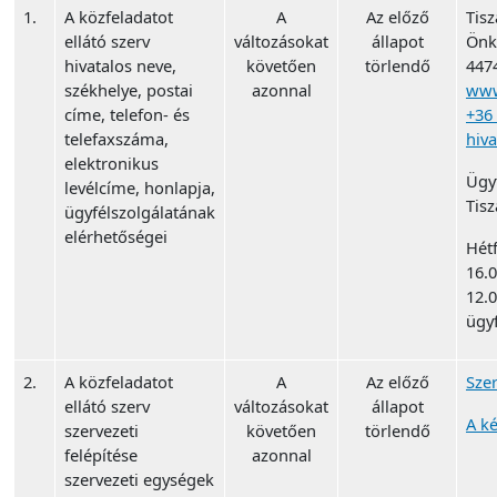
1.
A közfeladatot
A
Az előző
Tis
ellátó szerv
változásokat
állapot
Önk
hivatalos neve,
követően
törlendő
4474
székhelye, postai
azonnal
www
címe, telefon- és
+36
telefaxszáma,
hiva
elektronikus
Ügy
levélcíme, honlapja,
Tisz
ügyfélszolgálatának
elérhetőségei
Hétf
16.0
12.0
ügy
2.
A közfeladatot
A
Az előző
Szer
ellátó szerv
változásokat
állapot
A ké
szervezeti
követően
törlendő
felépítése
azonnal
szervezeti egységek