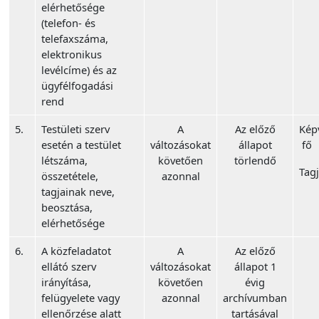
elérhetősége
(telefon- és
telefaxszáma,
elektronikus
levélcíme) és az
ügyfélfogadási
rend
5.
Testületi szerv
A
Az előző
Képv
esetén a testület
változásokat
állapot
fő
létszáma,
követően
törlendő
Tagj
összetétele,
azonnal
tagjainak neve,
beosztása,
elérhetősége
6.
A közfeladatot
A
Az előző
ellátó szerv
változásokat
állapot 1
irányítása,
követően
évig
felügyelete vagy
azonnal
archívumban
ellenőrzése alatt
tartásával