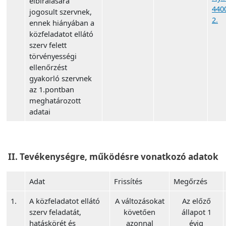
elbírálására
440
jogosult szervnek,
2.
ennek hiányában a
közfeladatot ellátó
szerv felett
törvényességi
ellenőrzést
gyakorló szervnek
az 1.pontban
meghatározott
adatai
II. Tevékenységre, működésre vonatkozó adatok
Adat
Frissítés
Megőrzés
1.
A közfeladatot ellátó
A változásokat
Az előző
szerv feladatát,
követően
állapot 1
hatáskörét és
azonnal
évig