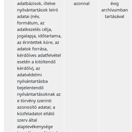
adatbázisok, illetve
azonnal
évig
nyilvántartások leíró
archívumban
adatai (név,
tartásával
formátum, az
adatkezelés célja,
jogalapja, időtartama,
az érintettek köre, az
adatok forrása,
kérdőíves adatfelvétel
esetén a kitöltendő
kérdőív), az
adatvédelmi
nyilvántartásba
bejelentendő
nyilvántartásoknak az
e törvény szerinti
azonosító adatai; a
közfeladatot ellátó
szerv által
alaptevékenysége