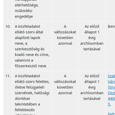
elérhetősége,
működési
engedélye
10.
A közfeladatot
A
Az előző
Ber
ellátó szerv által
változásokat
állapot 1
alapított lapok
követően
évig
neve, a
azonnal
archívumban
szerkesztőség és
tartásával
kiadó neve és címe,
valamint a
főszerkesztő neve
11.
A közfeladatot
A
Az előző
Sza
ellátó szerv felettes,
változásokat
állapot 1
Vár
illetve felügyeleti
követően
évig
Törv
szervének, hatósági
azonnal
archívumban
Osz
döntései
tartásával
440
tekintetében a
5.
fellebbezés
Nyí