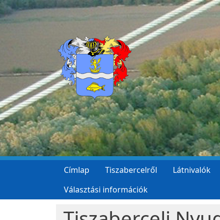
Ugrás a tartalomra
Címlap
Tiszabercelről
Látnivalók
Választási információk
Tiszaberceli Nyu