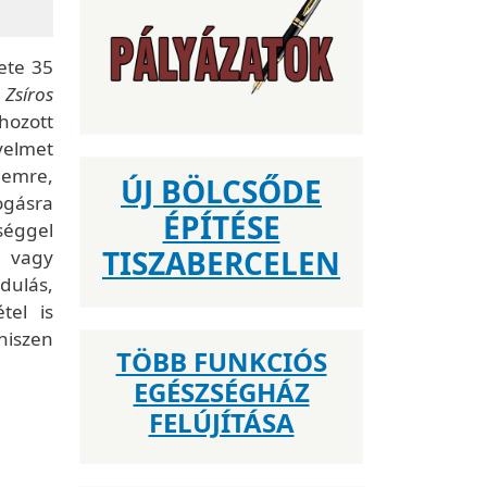
ete 35
e
Zsíros
hozott
gyelmet
lemre,
ÚJ BÖLCSŐDE
ogásra
ÉPÍTÉSE
séggel
TISZABERCELEN
, vagy
dulás,
tel is
hiszen
TÖBB FUNKCIÓS
EGÉSZSÉGHÁZ
FELÚJÍTÁSA