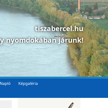
tiszabercel.hu
gy nyomdokában járunk!
 Napló
Képgaléria