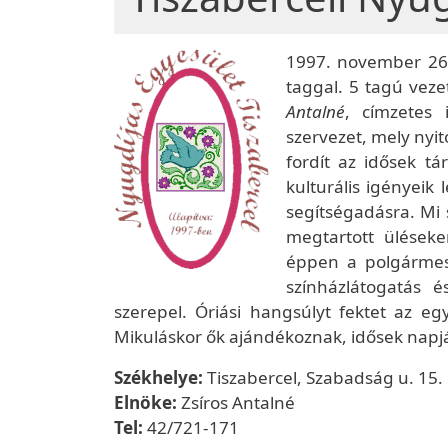
1997. november 26-
taggal. 5 tagú vez
Antalné
, címzetes 
szervezet, mely nyit
fordít az idősek t
kulturális igényeik
segítségadásra. Mi 
megtartott ülések
éppen a polgármest
színházlátogatás é
szerepel. Óriási hangsúlyt fektet az eg
Mikuláskor ők ajándékoznak, idősek napjá
Székhelye:
Tiszabercel, Szabadság u. 15.
Elnöke:
Zsíros Antalné
Tel:
42/721-171