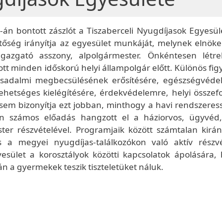
án bontott zászlót a Tiszaberceli Nyugdíjasok Egyesül
etőség irányítja az egyesület munkáját, melynek elnök
igazgató asszony, alpolgármester. Önkéntesen létre
ott minden időskorú helyi állampolgár előtt. Különös fi
ársadalmi megbecsülésének erősítésére, egészségvéde
 lehetséges kielégítésére, érdekvédelemre, helyi összef
sem bizonyítja ezt jobban, minthogy a havi rendszeres
en számos előadás hangzott el a háziorvos, ügyvéd
er részvételével. Programjaik között számtalan kirán
s a megyei nyugdíjas-találkozókon való aktív részvé
yesület a korosztályok közötti kapcsolatok ápolására, 
n a gyermekek teszik tiszteletüket náluk.