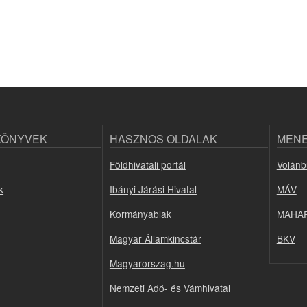
KÖNYVEK
HASZNOS OLDALAK
MEN
Földhivatali portál
Volánb
k
Ibányi Járási Hivatal
MÁV
Kormányablak
MAHA
Magyar Államkincstár
BKV
Magyarorszag.hu
Nemzeti Adó- és Vámhivatal