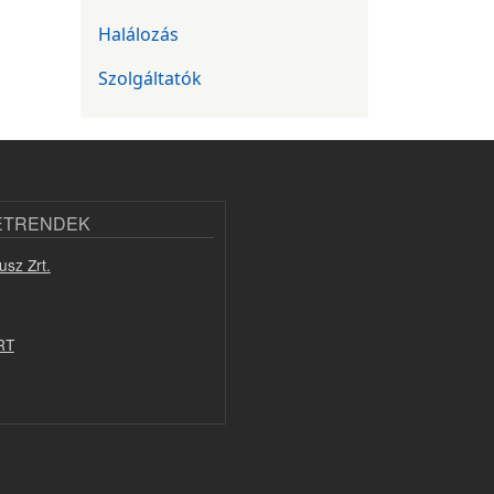
Halálozás
Szolgáltatók
ETRENDEK
usz Zrt.
RT