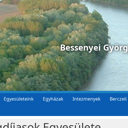
Bessenyei Györ
Egyesületeink
Egyházak
Intezmenyek
Berczeli
gdíjasok Egyesülete