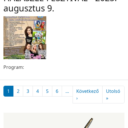
augusztus 9.
Program:
Oldalszámozás
1
2
3
4
5
6
…
Következő
Utolsó
Következő oldal
Utolsó ol
›
»