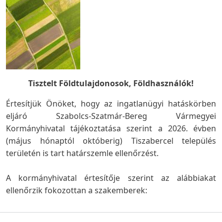
Tisztelt Földtulajdonosok, Földhasználók!
Értesítjük Önöket, hogy az ingatlanügyi hatáskörben
eljáró Szabolcs-Szatmár-Bereg Vármegyei
Kormányhivatal tájékoztatása szerint a 2026. évben
(május hónaptól októberig) Tiszabercel település
területén is tart határszemle ellenőrzést.
A kormányhivatal értesítője szerint az alábbiakat
ellenőrzik fokozottan a szakemberek: