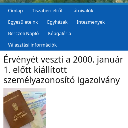
Címlap
Tiszabercelről
Látnivalók
Egyesületeink
Egyházak
Intezmenyek
Berczeli Napló
Képgaléria
Választási információk
Érvényét veszti a 2000. január
1. előtt kiállított
személyazonosító igazolvány