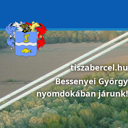
Ugrás a tartalomra
tiszabercel.hu
Bessenyei György
nyomdokában járunk!