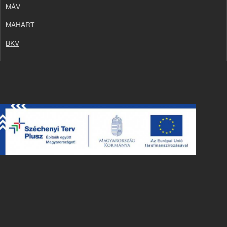
MÁV
MAHART
BKV