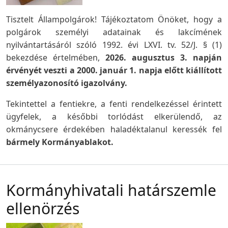
Tisztelt Állampolgárok! Tájékoztatom Önöket, hogy a
polgárok személyi adatainak és lakcímének
nyilvántartásáról szóló 1992. évi LXVI. tv. 52/J. § (1)
bekezdése értelmében,
2026. augusztus 3. napján
érvényét veszti a 2000. január 1. napja előtt kiállított
személyazonosító igazolvány.
Tekintettel a fentiekre, a fenti rendelkezéssel érintett
ügyfelek, a későbbi torlódást elkerülendő, az
okmánycsere érdekében haladéktalanul keressék fel
bármely Kormányablakot.
Kormányhivatali határszemle
ellenörzés