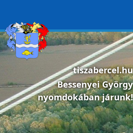
Ugrás a tartalomra
tiszabercel.hu
Bessenyei György
nyomdokában járunk!