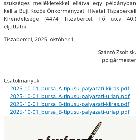
szükséges mellékletekkel ellátva egy példányban
kell a Buji Közös Önkormányzati Hivatal Tiszaberceli
Kirendeltsége (4474 Tiszabercel, Fő utca 40.)
eljuttatni.
Tiszabercel, 2025. október 1.
Szántó Zsolt sk.
polgármester
Csatolmányok
2025-10-01_bursa_A-tipusu-palyazati-kiiras.pdf
2025-10-01_bursa_A-tipusu-palyazati-urlap.pdf
2025-10-01_bursa_B-tipusu-palyazati-kiiras.pdf
2025-10-01_bursa_B-tipusu-palyazati-urlap.pdf