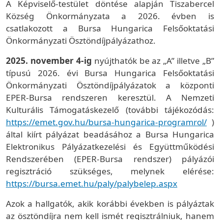
A Képviselő-testület döntése alapján Tiszabercel
Község Önkormányzata a 2026. évben is
csatlakozott a Bursa Hungarica Felsőoktatási
Önkormányzati Ösztöndíjpályázathoz.
2025. november 4-ig
nyújthatók be az „A” illetve „B”
típusú 2026. évi Bursa Hungarica Felsőoktatási
Önkormányzati Ösztöndíjpályázatok a központi
EPER-Bursa rendszeren keresztül. A Nemzeti
Kulturális Támogatáskezelő (további tájékozódás:
https://emet.gov.hu/bursa-hungarica-programrol/
)
által kiírt pályázat beadásához a Bursa Hungarica
Elektronikus Pályázatkezelési és Együttműködési
Rendszerében (EPER-Bursa rendszer) pályázói
regisztráció szükséges, melynek elérése:
https://bursa.emet.hu/paly/palybelep.aspx
Azok a hallgatók, akik korábbi években is pályáztak
az ösztöndíjra nem kell ismét regisztrálniuk, hanem