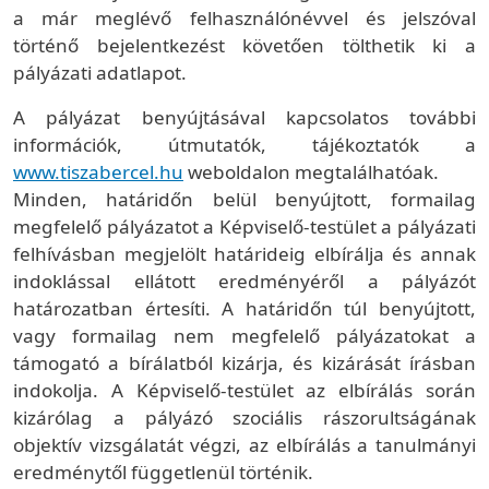
a már meglévő felhasználónévvel és jelszóval
történő bejelentkezést követően tölthetik ki a
pályázati adatlapot.
A pályázat benyújtásával kapcsolatos további
információk, útmutatók, tájékoztatók a
www.tiszabercel.hu
weboldalon megtalálhatóak.
Minden, határidőn belül benyújtott, formailag
megfelelő pályázatot a Képviselő-testület a pályázati
felhívásban megjelölt határideig elbírálja és annak
indoklással ellátott eredményéről a pályázót
határozatban értesíti. A határidőn túl benyújtott,
vagy formailag nem megfelelő pályázatokat a
támogató a bírálatból kizárja, és kizárását írásban
indokolja. A Képviselő-testület az elbírálás során
kizárólag a pályázó szociális rászorultságának
objektív vizsgálatát végzi, az elbírálás a tanulmányi
eredménytől függetlenül történik.