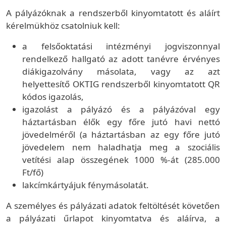
A pályázóknak a rendszerből kinyomtatott és aláírt
kérelmükhöz csatolniuk kell:
a felsőoktatási intézményi jogviszonnyal
rendelkező hallgató az adott tanévre érvényes
diákigazolvány másolata, vagy az azt
helyettesítő OKTIG rendszerből kinyomtatott QR
kódos igazolás,
igazolást a pályázó és a pályázóval egy
háztartásban élők egy főre jutó havi nettó
jövedelméről (a háztartásban az egy főre jutó
jövedelem nem haladhatja meg a szociális
vetítési alap összegének 1000 %-át (285.000
Ft/fő)
lakcímkártyájuk fénymásolatát.
A személyes és pályázati adatok feltöltését követően
a pályázati űrlapot kinyomtatva és aláírva, a