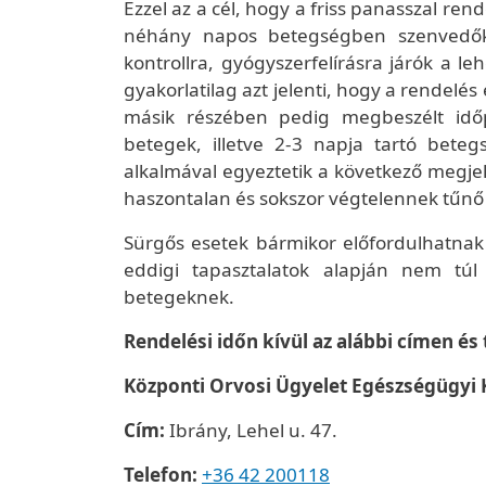
Ezzel az a cél, hogy a friss panasszal re
néhány napos betegségben szenvedők,
kontrollra, gyógyszerfelírásra járók a 
gyakorlatilag azt jelenti, hogy a rendelés
másik részében pedig megbeszélt idő
betegek, illetve 2-3 napja tartó bete
alkalmával egyeztetik a következő megjel
haszontalan és sokszor végtelennek tűnő 
Sürgős esetek bármikor előfordulhatnak 
eddigi tapasztalatok alapján nem tú
betegeknek.
Rendelési időn kívül az alábbi címen és 
Központi Orvosi Ügyelet Egészségügyi
Cím:
Ibrány, Lehel u. 47.
Telefon:
+36 42 200118