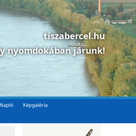
tiszabercel.hu
gy nyomdokában járunk!
 Napló
Képgaléria