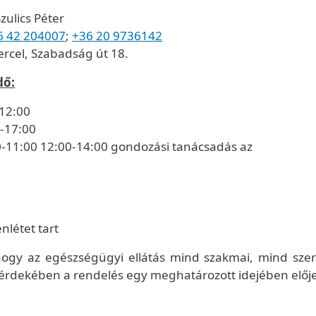
zulics Péter
6 42 204007
;
+36 20 9736142
rcel, Szabadság út 18.
dő:
-12:00
-17:00
0-11:00 12:00-14:00 gondozási tanácsadás az
nlétet tart
hogy az egészségügyi ellátás mind szakmai, mind szer
 érdekében a rendelés egy meghatározott idejében előj