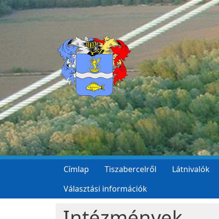
Ugrás a tartalomra
Címlap
Tiszabercelről
Látnivalók
Választási információk
Intézmények