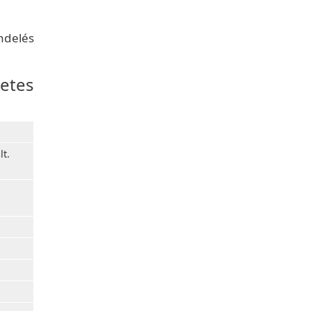
ndelés
etes
lt.