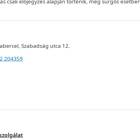
ás csak előjegyzés alapján történik, még sürgős esetben
abercel, Szabadság utca 12.
42 204359
szolgálat