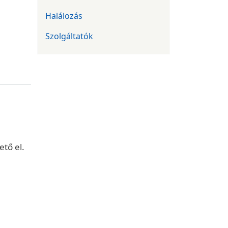
Halálozás
Szolgáltatók
tő el.