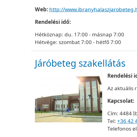
Web:
http://www.ibranyhalaszjarobeteg.
Rendelési idő:
Hétköznap: du. 17:00 - másnap 7:00
Hétvége: szombat 7:00 - hétfő 7:00
Járóbeteg szakellátás
Rendelési 
Az aktuális 
Kapcsolat:
Cím: 4484 I
Tel:
+36 42 
Telefonos el