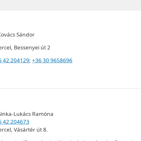
Kovács Sándor
rcel, Bessenyei út 2
6 42 204129
;
+36 30 9658696
 Sinka-Lukács Ramóna
6 42 204673
rcel, Vásártér út 8.