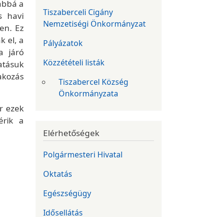
vábbá a
Tiszaberceli Cigány
s havi
Nemzetiségi Önkormányzat
en. Ez
k el, a
Pályázatok
a járó
Közzétételi listák
atásuk
akozás
Tiszabercel Község
Önkormányzata
r ezek
érik a
Elérhetőségek
Polgármesteri Hivatal
Oktatás
Egészségügy
Idősellátás