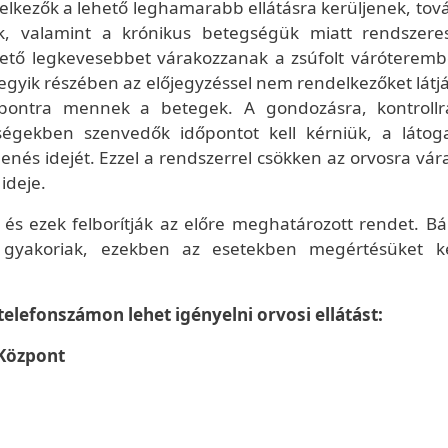
ndelkezők a lehető leghamarabb ellátásra kerüljenek, to
 valamint a krónikus betegségük miatt rendszere
lehető legkevesebbet várakozzanak a zsúfolt váróteremb
 egyik részében az előjegyzéssel nem rendelkezőket látjá
pontra mennek a betegek. A gondozásra, kontrollr
gségekben szenvedők időpontot kell kérniük, a látog
enés idejét. Ezzel a rendszerrel csökken az orvosra vár
ideje.
és ezek felborítják az előre meghatározott rendet. Bá
l gyakoriak, ezekben az esetekben megértésüket k
telefonszámon lehet igényelni orvosi ellátást:
 Központ