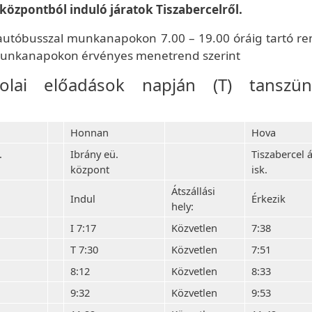
központból induló járatok Tiszabercelről.
 autóbusszal munkanapokon 7.00 – 19.00 óráig tartó re
a munkanapokon érvényes menetrend szerint
skolai előadások napján (T) tanszün
Honnan
Hova
.
Ibrány eü.
Tiszabercel á
központ
isk.
Átszállási
Indul
Érkezik
hely:
I 7:17
Közvetlen
7:38
T 7:30
Közvetlen
7:51
8:12
Közvetlen
8:33
9:32
Közvetlen
9:53