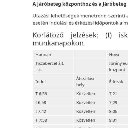
A Járóbeteg központhoz és a Járóbeteg 
Utazási lehetőségek menetrend szerinti
esetén indulási és érkezési időpontok 
Korlátozó jelzések: (I) i
munkanapokon
Honnan
Hova
Tiszabercel ált.
Ibrány eü
isk.
központ
Átszállási
Indul
Érkezik
hely:
T 6:56
Közvetlen
7:21
I 6:58
Közvetlen
7:29
I 7:42
Közvetlen
8:06
T 7:58
Közvetlen
8:31