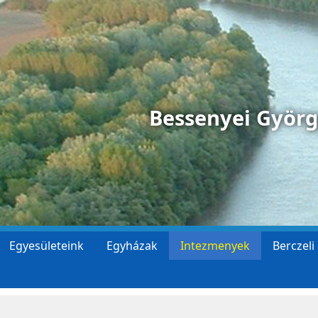
Bessenyei Györ
Egyesületeink
Egyházak
Intezmenyek
Berczeli