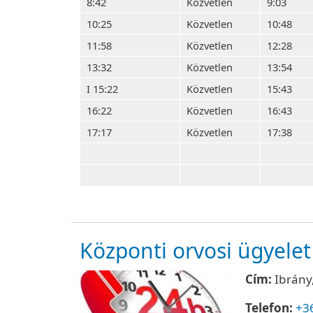
8:42
Közvetlen
9:03
10:25
Közvetlen
10:48
11:58
Közvetlen
12:28
13:32
Közvetlen
13:54
I 15:22
Közvetlen
15:43
16:22
Közvetlen
16:43
17:17
Közvetlen
17:38
Központi orvosi ügyelet
Cím:
Ibrány,
Telefon:
+3