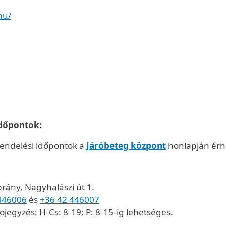
hu/
időpontok:
rendelési időpontok a
Járóbeteg központ
honlapján érhe
brány, Nagyhalászi út 1.
446006
és
+36 42 446007
ojegyzés: H-Cs: 8-19; P: 8-15-ig lehetséges.