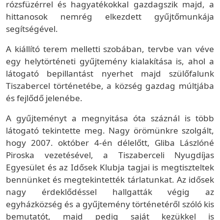
rózsfüzérrel és hagyatékokkal gazdagszik majd, a
hittanosok nemrég elkezdett gyűjtőmunkája
segítségével.
A kiállító terem melletti szobában, tervbe van véve
egy helytörténeti gyűjtemény kialakítása is, ahol a
látogató bepillantást nyerhet majd szülőfalunk
Tiszabercel történetébe, a község gazdag múltjába
és fejlődő jelenébe.
A gyűjteményt a megnyitása óta száznál is több
látogató tekintette meg. Nagy örömünkre szolgált,
hogy 2007. október 4-én délelőtt, Gliba Lászlóné
Piroska vezetésével, a Tiszaberceli Nyugdíjas
Egyesület és az Idősek Klubja tagjai is megtiszteltek
bennünket és megtekintették tárlatunkat. Az idősek
nagy érdeklődéssel hallgatták végig az
egyházközség és a gyűjtemény történetéről szóló kis
bemutatót, majd pedig saját kezükkel is