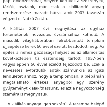
papi dolgozószobát, helyére kerültek a szekrények,
tárlók, asztalok, már csak a kiállítandó anyag
rendszerezése maradt hátra, amit 2007 tavaszán
végzett el Natkó Zoltán.
A kiállítás 2007 évi megnyitása az egyház
történetének nevezetes évszámaihoz köthető. A
második világháborúban felrobbantott templom
újjáépítése kerek 60 évvel ezelőtt kezdődött meg. Az
építés a nehéz gazdasági helyzet és az államosítás
következtében tíz esztendeig tartott, 1957-ben
vagyis éppen 50 évvel ezelőtt fejeződött be. Ezek a
nevezetes évfordulók adták számunkra az igazi
lendületet ahhoz, hogy a templomban, a plébánián
megtalálható értékes anyagból egy szerény
gyűjteményt kialakíthassunk, és azt a nagyközönség
számára is megnyissuk.
A kiállítás anyaga igen sokrétű. A terembe belépő