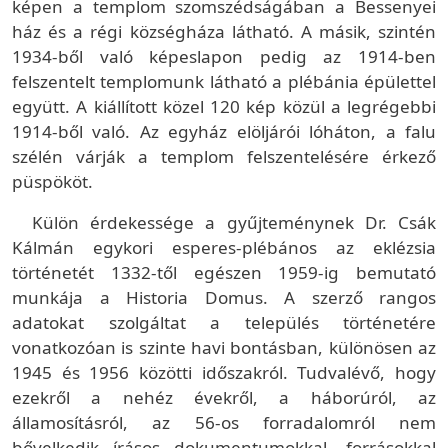
képen a templom szomszédságában a Bessenyei
ház és a régi községháza látható. A másik, szintén
1934-ből való képeslapon pedig az 1914-ben
felszentelt templomunk látható a plébánia épülettel
együtt. A kiállított közel 120 kép közül a legrégebbi
1914-ből való. Az egyház elöljárói lóháton, a falu
szélén várják a templom felszentelésére érkező
püspököt.
Külön érdekessége a gyűjteménynek Dr. Csák
Kálmán egykori esperes-plébános az eklézsia
történetét 1332-től egészen 1959-ig bemutató
munkája a Historia Domus. A szerző rangos
adatokat szolgáltat a település történetére
vonatkozóan is szinte havi bontásban, különösen az
1945 és 1956 közötti időszakról. Tudvalévő, hogy
ezekről a nehéz évekről, a háborúról, az
államosításról, az 56-os forradalomról nem
bővelkedik írásos dokumentumokkal, forrásokkal