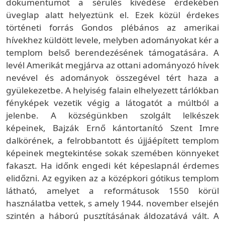
dokumentumot a sérülés kivédése érdekében
üveglap alatt helyeztünk el. Ezek közül érdekes
történeti forrás Gondos plébános az amerikai
hívekhez küldött levele, melyben adományokat kér a
templom belső berendezésének támogatására. A
levél Amerikát megjárva az ottani adományozó hívek
nevével és adományok összegével tért haza a
gyülekezetbe. A helyiség falain elhelyezett tárlókban
fényképek vezetik végig a látogatót a múltból a
jelenbe. A községünkben szolgált lelkészek
képeinek, Bajzák Ernő kántortanító Szent Imre
dalkörének, a felrobbantott és újjáépített templom
képeinek megtekintése sokak szemében könnyeket
fakaszt. Ha időnk engedi két képeslapnál érdemes
elidőzni. Az egyiken az a középkori gótikus templom
látható, amelyet a reformátusok 1550 körül
használatba vettek, s amely 1944. november elsején
szintén a háború pusztításának áldozatává vált. A