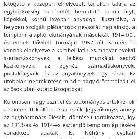
látogató a középen elhelyezett tárlókon találja az
egyházközség történetét bemutató tanulmányt,
képekkel, korhű levéltári anyaggal illusztrálva, a
helyben szolgált plébánosok névsorát napjainkig, a
templom alapító okmányának másolatát 1914-ből,
és ennek bővített formáját 1957-ből. Szintén itt
vannak elhelyezve a korabeli latin és magyar nyelvű
szertartáskönyvek, a lelkész munkáját segítő
kézikönyvek, az egyházi számadáskönyvek,
postakönyvek, és az anyakönyvek egy része. Ez
utóbbiak megtekintése mindig nagy örömmel tölti el
az ősök után kutató látogatókat.
Különösen nagy eszmei és tudományos értékkel bír
a szintén itt kiállított Iskolaszéki Jegyzőkönyv, amely
az egyháztanács üléseit, döntéseit tartalmazza, így
az 1913-as és 1914-es esztendő templom építésére
vonatkozó adatait is. Néhány levéltári