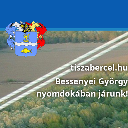
Ugrás a tartalomra
tiszabercel.hu
Bessenyei György
nyomdokában járunk!