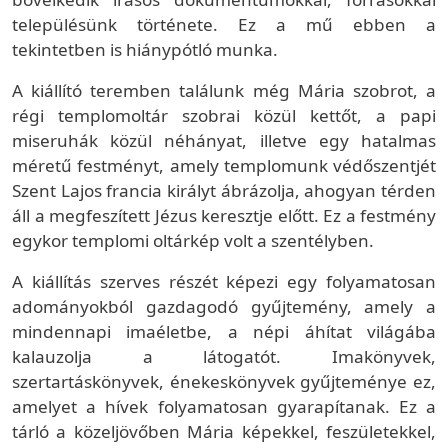
településünk története. Ez a mű ebben a
tekintetben is hiánypótló munka.
A kiállító teremben találunk még Mária szobrot, a
régi templomoltár szobrai közül kettőt, a papi
miseruhák közül néhányat, illetve egy hatalmas
méretű festményt, amely templomunk védőszentjét
Szent Lajos francia királyt ábrázolja, ahogyan térden
áll a megfeszített Jézus keresztje előtt. Ez a festmény
egykor templomi oltárkép volt a szentélyben.
A kiállítás szerves részét képezi egy folyamatosan
adományokból gazdagodó gyűjtemény, amely a
mindennapi imaéletbe, a népi áhítat világába
kalauzolja a látogatót. Imakönyvek,
szertartáskönyvek, énekeskönyvek gyűjteménye ez,
amelyet a hívek folyamatosan gyarapítanak. Ez a
tárló a közeljövőben Mária képekkel, feszületekkel,