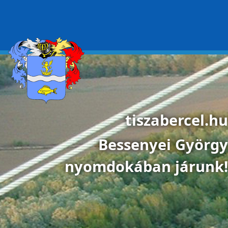
Ugrás a tartalomra
tiszabercel.hu
Bessenyei György
nyomdokában járunk!