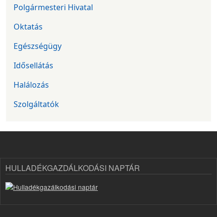
Polgármesteri Hivatal
Oktatás
Egészségügy
Idősellátás
Halálozás
Szolgáltatók
HULLADÉKGAZDÁLKODÁSI NAPTÁR