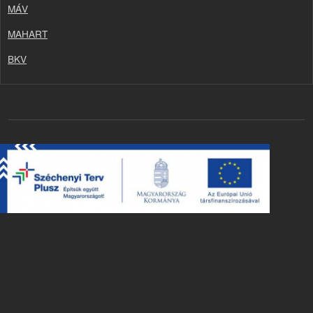
MÁV
MAHART
BKV