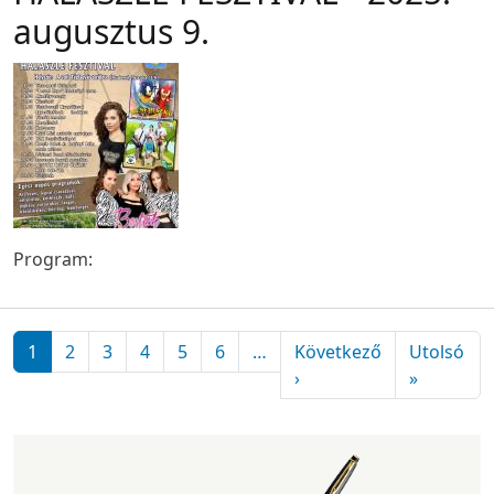
augusztus 9.
Program:
Oldalszámozás
1
2
3
4
5
6
…
Következő
Utolsó
Következő oldal
Utolsó ol
›
»