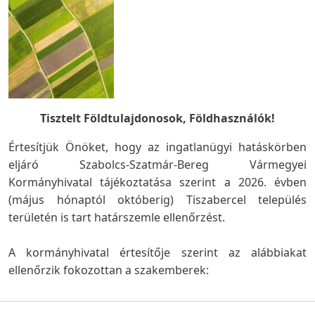
Tisztelt Földtulajdonosok, Földhasználók!
Értesítjük Önöket, hogy az ingatlanügyi hatáskörben
eljáró Szabolcs-Szatmár-Bereg Vármegyei
Kormányhivatal tájékoztatása szerint a 2026. évben
(május hónaptól októberig) Tiszabercel település
területén is tart határszemle ellenőrzést.
A kormányhivatal értesítője szerint az alábbiakat
ellenőrzik fokozottan a szakemberek: