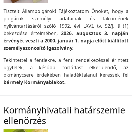
Tisztelt Állampolgárok! Tájékoztatom Önöket, hogy a
polgárok személyi adatainak és lakcímének
nyilvántartásáról szóló 1992. évi LXVI. tv. 52/J. § (1)
bekezdése értelmében,
2026. augusztus 3. napján
érvényét veszti a 2000. január 1. napja előtt kiállított
személyazonosító igazolvány.
Tekintettel a fentiekre, a fenti rendelkezéssel érintett
ügyfelek, a későbbi torlódást elkerülendő, az
okmánycsere érdekében haladéktalanul keressék fel
bármely Kormányablakot.
Kormányhivatali határszemle
ellenörzés