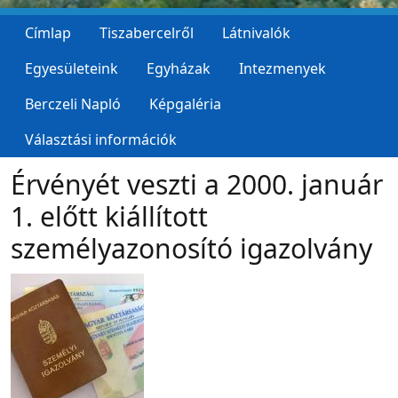
Címlap
Tiszabercelről
Látnivalók
Egyesületeink
Egyházak
Intezmenyek
Berczeli Napló
Képgaléria
Választási információk
Érvényét veszti a 2000. január
1. előtt kiállított
személyazonosító igazolvány