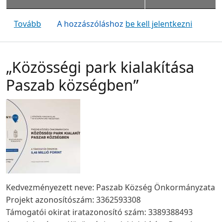
(Komp viteldíj változás 2024. január 1-től)
Tovább
A hozzászóláshoz
be kell jelentkezni
„Közösségi park kialakítása
Paszab községben”
Kedvezményezett neve: Paszab Község Önkormányzata
Projekt azonosítószám: 3362593308
Támogatói okirat iratazonosító szám: 3389388493