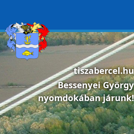
Ugrás a tartalomra
tiszabercel.hu
Bessenyei György
nyomdokában járunk!