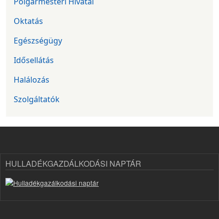
Polgármesteri Hivatal
Oktatás
Egészségügy
Idősellátás
Halálozás
Szolgáltatók
HULLADÉKGAZDÁLKODÁSI NAPTÁR