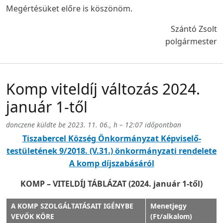
Megértésüket előre is köszönöm.
Szántó Zsolt
polgármester
Komp viteldíj változás 2024.
január 1-től
donczene
küldte be
2023. 11. 06., h – 12:07
időpontban
Tiszabercel Község Önkormányzat Képviselő-
testületének 9/2018. (V.31.) önkormányzati rendelete
A komp díjszabásáról
KOMP – VITELDÍJ TÁBLÁZAT (2024. január 1-től)
A KOMP SZOLGÁLTATÁSAIT IGÉNYBE
Menetjegy
VEVŐK KÖRE
(Ft/alkalom)