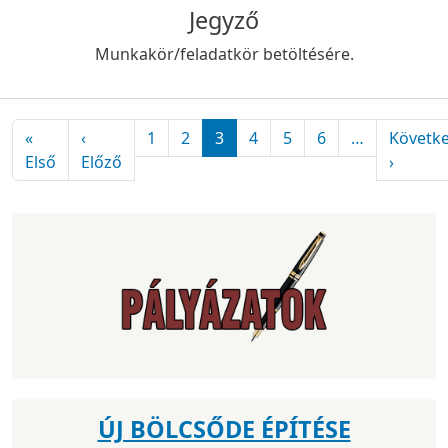
Jegyző
Munkakör/feladatkör betöltésére.
Oldalszámozás
«
‹
1
2
3
4
5
6
…
Követk
Első oldal
Előző oldal
Követk
Első
Előző
›
ÚJ BÖLCSŐDE ÉPÍTÉSE