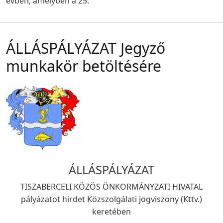
évben, amelyben a 25.
ÁLLÁSPÁLYÁZAT Jegyző
munkakör betöltésére
ÁLLÁSPÁLYÁZAT
TISZABERCELI KÖZÖS ÖNKORMÁNYZATI HIVATAL
pályázatot hirdet Közszolgálati jogviszony (Kttv.)
keretében