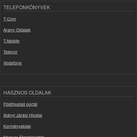
TELEFONKÖNYVEK
T-Com
Arany Oldalak
T-Mobile
Telenor
Vodafone
HASZNOS OLDALAK
Földhivatali portál
Ibányi Járási Hivatal
Kormányablak
Magyar Államkincstár