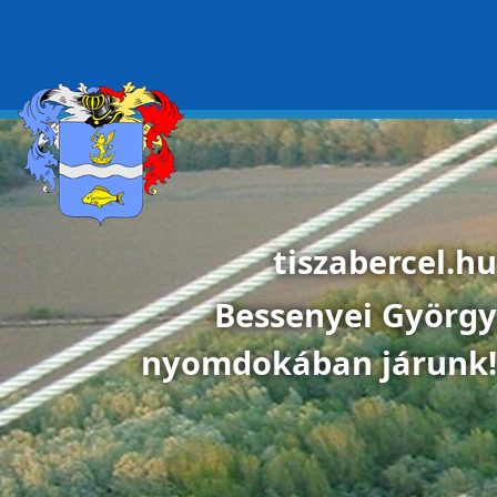
Ugrás a tartalomra
tiszabercel.hu
Bessenyei György
nyomdokában járunk!