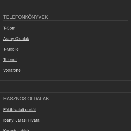
TELEFONKÖNYVEK
T-Com
Arany Oldalak
T-Mobile
Telenor
Vodafone
HASZNOS OLDALAK
Földhivatali portál
Ibányi Járási Hivatal
Kormányablak