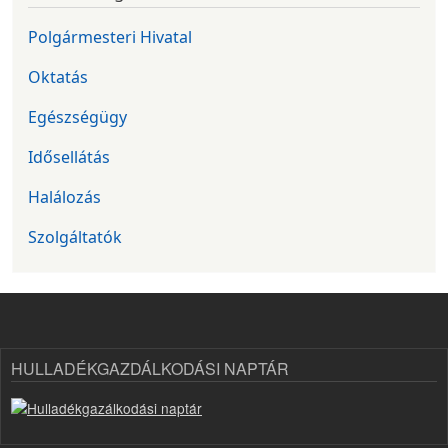
Polgármesteri Hivatal
Oktatás
Egészségügy
Idősellátás
Halálozás
Szolgáltatók
HULLADÉKGAZDÁLKODÁSI NAPTÁR