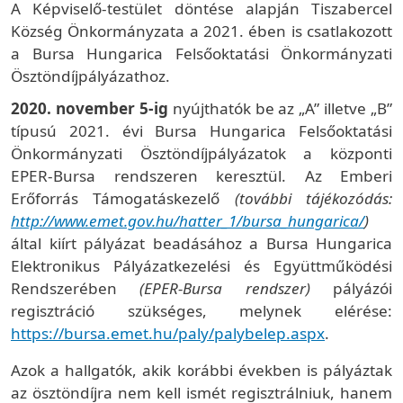
A Képviselő-testület döntése alapján Tiszabercel
Község Önkormányzata a 2021. ében is csatlakozott
a Bursa Hungarica Felsőoktatási Önkormányzati
Ösztöndíjpályázathoz.
2020. november 5-ig
nyújthatók be az „A” illetve „B”
típusú 2021. évi Bursa Hungarica Felsőoktatási
Önkormányzati Ösztöndíjpályázatok a központi
EPER-Bursa rendszeren keresztül. Az Emberi
Erőforrás Támogatáskezelő
(további tájékozódás:
http://www.emet.gov.hu/hatter_1/bursa_hungarica/
)
által kiírt pályázat beadásához a Bursa Hungarica
Elektronikus Pályázatkezelési és Együttműködési
Rendszerében
(EPER-Bursa rendszer)
pályázói
regisztráció szükséges, melynek elérése:
https://bursa.emet.hu/paly/palybelep.aspx
.
Azok a hallgatók, akik korábbi években is pályáztak
az ösztöndíjra nem kell ismét regisztrálniuk, hanem