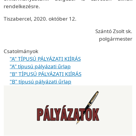
rendelkezésre.
Tiszabercel, 2020. október 12.
Szántó Zsolt sk.
polgármester
Csatolmányok
"A" TÍPUSÚ PÁLYÁZATI KIÍRÁS
"A" típusú pályázati űrlap
"B" TÍPUSÚ PÁLYÁZATI KIÍRÁS
"B" típusú pályázati űrlap