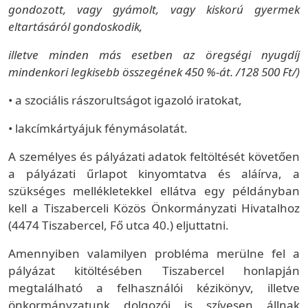
gondozott, vagy gyámolt, vagy kiskorú gyermek
eltartásáról gondoskodik,
illetve minden más esetben az öregségi nyugdíj
mindenkori legkisebb összegének 450 %-át. /128 500 Ft/)
• a szociális rászorultságot igazoló iratokat,
• lakcímkártyájuk fénymásolatát.
A személyes és pályázati adatok feltöltését követően
a pályázati űrlapot kinyomtatva és aláírva, a
szükséges mellékletekkel ellátva egy példányban
kell a Tiszaberceli Közös Önkormányzati Hivatalhoz
(4474 Tiszabercel, Fő utca 40.) eljuttatni.
Amennyiben valamilyen probléma merülne fel a
pályázat kitöltésében Tiszabercel honlapján
megtalálható a felhasználói kézikönyv, illetve
önkormányzatunk dolgozói is szívesen állnak