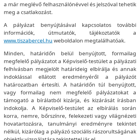
a már meglévő felhasználónévvel és jelszóval tehetik
meg a csatlakozást.
A pályázat benyújtásával kapcsolatos további
információk, útmutatók, tájékoztatók a
www.tiszabercel.hu
weboldalon megtalálhatóak.
Minden, határidőn belül benyújtott, formailag
megfelelő pályázatot a Képviselő-testület a pályázati
felhívásban megjelölt határideig elbírálja és annak
indoklással ellátott eredményéről a pályázót
határozatban értesíti. A határidőn túl benyújtott,
vagy formailag nem megfelelő pályázatokat a
támogató a bírálatból kizárja, és kizárását írásban
indokolja. A Képviselő-testület az elbírálás során
korra, nemre, bőrszínre, felekezeti vagy világnézeti
hovatartozásra, tanulmányi eredményre tekintet
nélkül, kizárólag a pályázó szociális rászorultságának
objektív vizsgálatára tekintettel jár el.