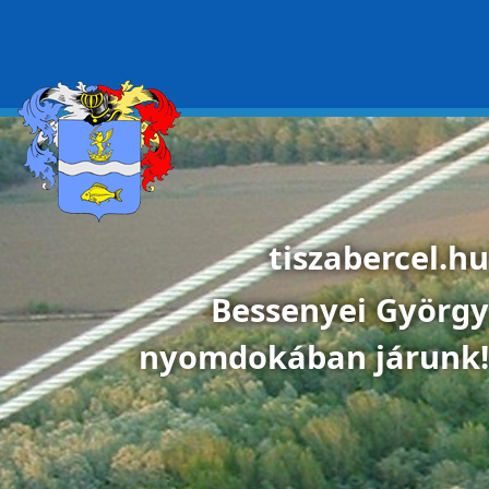
Ugrás a tartalomra
tiszabercel.hu
Bessenyei György
nyomdokában járunk!