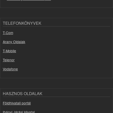
TELEFONKÖNYVEK
T-Com
Arany Oldalak
T-Mobile
Telenor
Vodafone
HASZNOS OLDALAK
Földhivatali portál
Ibányi Járási Hivatal