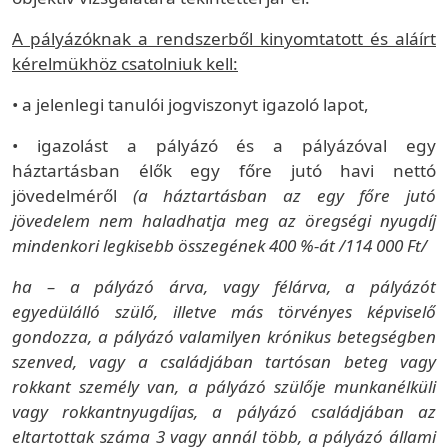
A pályázóknak a rendszerből kinyomtatott és aláírt
kérelmükhöz csatolniuk kell:
• a jelenlegi tanulói jogviszonyt igazoló lapot,
• igazolást a pályázó és a pályázóval egy
háztartásban élők egy főre jutó havi nettó
jövedelméről
(a háztartásban az egy főre jutó
jövedelem nem haladhatja meg az öregségi nyugdíj
mindenkori legkisebb összegének 400 %-át /114 000 Ft/
ha – a pályázó árva, vagy félárva, a pályázót
egyedülálló szülő, illetve más törvényes képviselő
gondozza, a pályázó valamilyen krónikus betegségben
szenved, vagy a családjában tartósan beteg vagy
rokkant személy van, a pályázó szülője munkanélküli
vagy rokkantnyugdíjas, a pályázó családjában az
eltartottak száma 3 vagy annál több, a pályázó állami