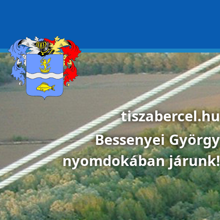
Ugrás a tartalomra
tiszabercel.hu
Bessenyei György
nyomdokában járunk!