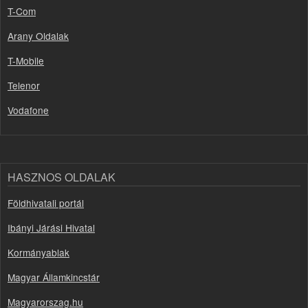
T-Com
Arany Oldalak
T-Mobile
Telenor
Vodafone
HASZNOS OLDALAK
Földhivatali portál
Ibányi Járási Hivatal
Kormányablak
Magyar Államkincstár
Magyarorszag.hu