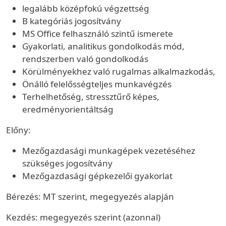
legalább középfokú végzettség
B kategóriás jogosítvány
MS Office felhasználó szintű ismerete
Gyakorlati, analitikus gondolkodás mód,
rendszerben való gondolkodás
Körülményekhez való rugalmas alkalmazkodás,
Önálló felelősségteljes munkavégzés
Terhelhetőség, stressztűrő képes,
eredményorientáltság
Előny:
Mezőgazdasági munkagépek vezetéséhez
szükséges jogosítvány
Mezőgazdasági gépkezelői gyakorlat
Bérezés: MT szerint, megegyezés alapján
Kezdés: megegyezés szerint (azonnal)