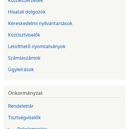
Közbeszerzések
Hivatali dolgozók
Kereskedelmi nyílvántartások
Köztisztviselők
Letölthető nyomtatványok
Számlaszámok
Ügyleírások
Önkormányzat
Rendelettár
Tisztségviselők
Polgármester