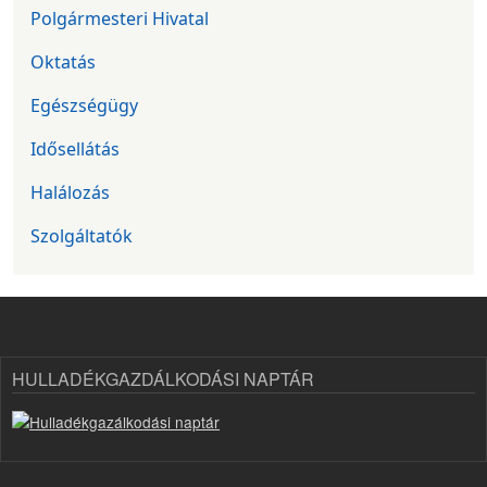
Polgármesteri Hivatal
Oktatás
Egészségügy
Idősellátás
Halálozás
Szolgáltatók
HULLADÉKGAZDÁLKODÁSI NAPTÁR