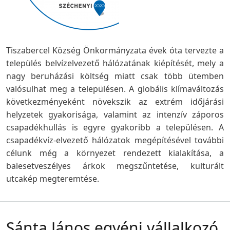
Tiszabercel Község Önkormányzata évek óta tervezte a
település belvízelvezető hálózatának kiépítését, mely a
nagy beruházási költség miatt csak több ütemben
valósulhat meg a településen. A globális klímaváltozás
következményeként növekszik az extrém időjárási
helyzetek gyakorisága, valamint az intenzív záporos
csapadékhullás is egyre gyakoribb a településen. A
csapadékvíz-elvezető hálózatok megépítésével további
célunk még a környezet rendezett kialakítása, a
balesetveszélyes árkok megszűntetése, kulturált
utcakép megteremtése.
Sánta János egyéni vállalkozó