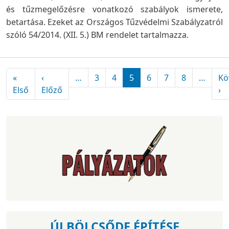
és tűzmegelőzésre vonatkozó szabályok ismerete,
betartása. Ezeket az Országos Tűzvédelmi Szabályzatról
szóló 54/2014. (XII. 5.) BM rendelet tartalmazza.
Oldalszámozás
«
‹
…
3
4
5
6
7
8
…
Kö
Első oldal
Előző oldal
Kö
Első
Előző
›
ÚJ BÖLCSŐDE ÉPÍTÉSE