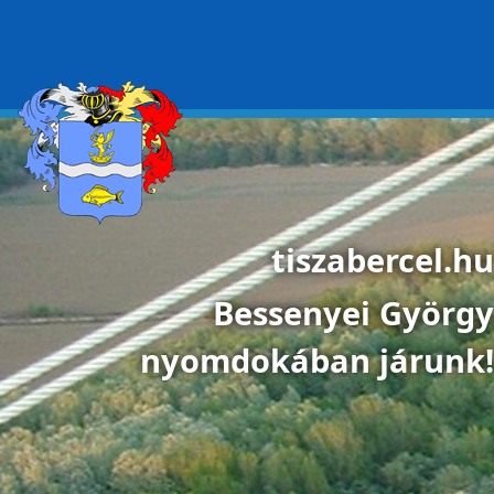
Ugrás a tartalomra
tiszabercel.hu
Bessenyei György
nyomdokában járunk!