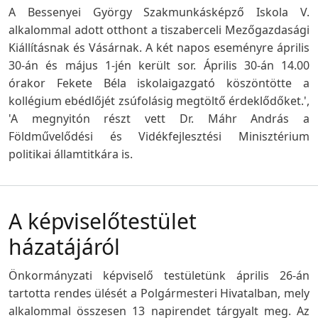
A Bessenyei György Szakmunkásképző Iskola V.
alkalommal adott otthont a tiszaberceli Mezőgazdasági
Kiállításnak és Vásárnak. A két napos eseményre április
30-án és május 1-jén került sor. Április 30-án 14.00
órakor Fekete Béla iskolaigazgató köszöntötte a
kollégium ebédlőjét zsúfolásig megtöltő érdeklődőket.',
'A megnyitón részt vett Dr. Máhr András a
Földművelődési és Vidékfejlesztési Minisztérium
politikai államtitkára is.
A képviselőtestület
házatájáról
Önkormányzati képviselő testületünk április 26-án
tartotta rendes ülését a Polgármesteri Hivatalban, mely
alkalommal összesen 13 napirendet tárgyalt meg. Az