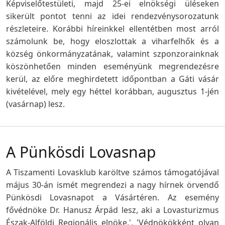
Képviselőtestületi, majd 25-ei elnökségi üléseken
sikerült pontot tenni az idei rendezvénysorozatunk
részleteire. Korábbi híreinkkel ellentétben most arról
számolunk be, hogy eloszlottak a viharfelhők és a
község önkormányzatának, valamint szponzorainknak
köszönhetően minden eseményünk megrendezésre
kerül, az előre meghirdetett időpontban a Gáti vásár
kivételével, mely egy héttel korábban, augusztus 1-jén
(vasárnap) lesz.
A Pünkösdi Lovasnap
A Tiszamenti Lovasklub karöltve számos támogatójával
május 30-án ismét megrendezi a nagy hírnek örvendő
Pünkösdi Lovasnapot a Vásártéren. Az esemény
fővédnöke Dr. Hanusz Árpád lesz, aki a Lovasturizmus
Észak-Alföldi Regionális elnöke.', 'Védnökökként olyan