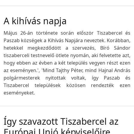
A kihívás napja
Május 26-án története során először Tiszabercel és
Paszab községek a Kihívás Napjára neveztek. Korábban,
hetekkel megkezdődött a szervezés, Bíró Sándor
tiszaberceli testnevelő ötlete nyomán, aki felvetette azt,
hogy ebben az évben a két település vegyen részt ezen
az eseményen.', 'Mind Tajthy Péter, mind Hajnal András
polgármesterek nyitottak voltak, így Paszab és
Tiszabercel települések közösen rendezték ezen
eseményeket.
Így szavazott Tiszabercel az
Európai Unió képviselőire