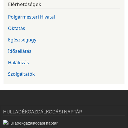
Elérhetőségek
Polgármesteri Hivatal
Oktatás
Egészségügy
Idősellátás
Halálozás
Szolgáltatók
HULLADÉKGAZDÁLKODÁSI NAPTÁR