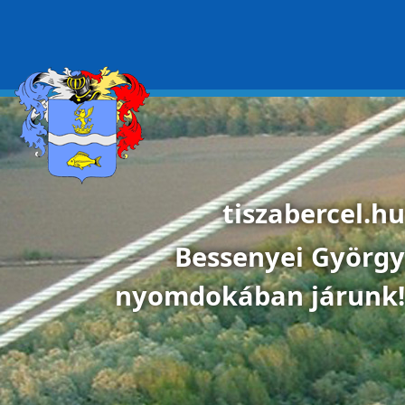
Ugrás a tartalomra
tiszabercel.hu
Bessenyei György
nyomdokában járunk!