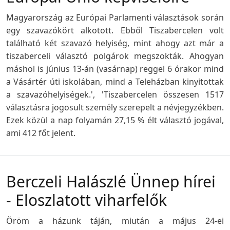
Magyarország az Európai Parlamenti választások során
egy szavazókört alkotott. Ebből Tiszabercelen volt
található két szavazó helyiség, mint ahogy azt már a
tiszaberceli választó polgárok megszokták. Ahogyan
máshol is június 13-án (vasárnap) reggel 6 órakor mind
a Vásártér úti iskolában, mind a Teleházban kinyitottak
a szavazóhelyiségek.', 'Tiszabercelen összesen 1517
választásra jogosult személy szerepelt a névjegyzékben.
Ezek közül a nap folyamán 27,15 % élt választó jogával,
ami 412 főt jelent.
Berczeli Halászlé Ünnep hírei
- Eloszlatott viharfelők
Öröm a házunk táján, miután a május 24-ei