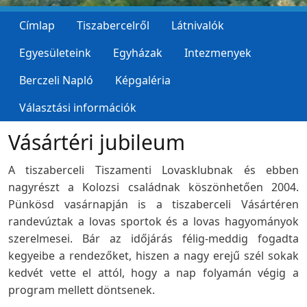
Címlap
Tiszabercelről
Látnivalók
Egyesületeink
Egyházak
Intezmenyek
Berczeli Napló
Képgaléria
Választási információk
Vásártéri jubileum
A tiszaberceli Tiszamenti Lovasklubnak és ebben
nagyrészt a Kolozsi családnak köszönhetően 2004.
Pünkösd vasárnapján is a tiszaberceli Vásártéren
randevúztak a lovas sportok és a lovas hagyományok
szerelmesei. Bár az időjárás félig-meddig fogadta
kegyeibe a rendezőket, hiszen a nagy erejű szél sokak
kedvét vette el attól, hogy a nap folyamán végig a
program mellett döntsenek.