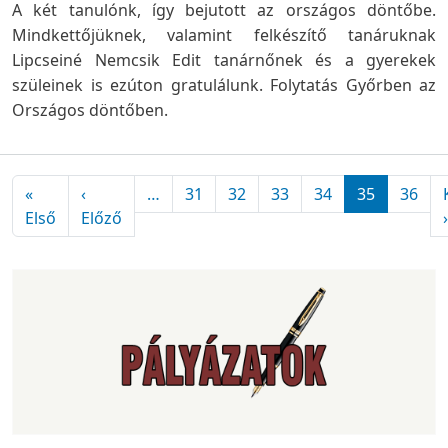
A két tanulónk, így bejutott az országos döntőbe.
Mindkettőjüknek, valamint felkészítő tanáruknak
Lipcseiné Nemcsik Edit tanárnőnek és a gyerekek
szüleinek is ezúton gratulálunk. Folytatás Győrben az
Országos döntőben.
Oldalszámozás
«
‹
…
31
32
33
34
35
36
Első oldal
Előző oldal
Első
Előző
›