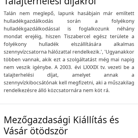
Talajterhelési díjakról
Talán nem meglepő, lapunk hasábjain már említett
hulladékgazdálkodás során a folyékony
hulladékgazdálkodással is foglalkozunk néhány
mondat erejéig, hiszen Tiszabercel egész területe a
folyékony hulladék elszállítására alkalmas
szennyvízcsatorna hálózattal rendelkezik.', 'Ugyanakkor
többen vannak, akik ezt a szolgáltatást még mai napig
nem veszik igénybe. A 2003. évi LXXXIX tv. vezeti be a
talajterhelési díjat, amelyet annak a
szennyvízkibocsátónak kell megfizetni, aki a műszakilag
rendelkezésre álló közcsatornára nem köt rá.
Mezőgazdasági Kiállítás és
Vásár ötödször