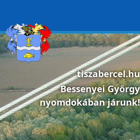
Ugrás a tartalomra
tiszabercel.hu
Bessenyei György
nyomdokában járunk!