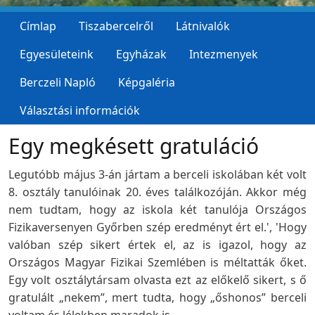
Címlap
Tiszabercelről
Látnivalók
Egyesületeink
Egyházak
Intezmenyek
Berczeli Napló
Képgaléria
Választási információk
Egy megkésett gratuláció
Legutóbb május 3-án jártam a berceli iskolában két volt
8. osztály tanulóinak 20. éves találkozóján. Akkor még
nem tudtam, hogy az iskola két tanulója Országos
Fizikaversenyen Győrben szép eredményt ért el.', 'Hogy
valóban szép sikert értek el, az is igazol, hogy az
Országos Magyar Fizikai Szemlében is méltatták őket.
Egy volt osztálytársam olvasta ezt az előkelő sikert, s ő
gratulált „nekem”, mert tudta, hogy „őshonos” berceli
voltam és lélekben maradok is.