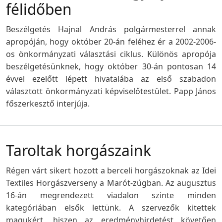
félidőben
Beszélgetés Hajnal András polgármesterrel annak
apropóján, hogy október 20-án feléhez ér a 2002-2006-
os önkormányzati választási ciklus. Különös apropója
beszélgetésünknek, hogy október 30-án pontosan 14
évvel ezelőtt lépett hivatalába az első szabadon
választott önkormányzati képviselőtestület. Papp János
főszerkesztő interjúja.
Taroltak horgászaink
Régen várt sikert hozott a berceli horgászoknak az Idei
Textiles Horgászverseny a Marót-zúgban. Az augusztus
16-án megrendezett viadalon szinte minden
kategóriában elsők lettünk. A szervezők kitettek
magukért, hiszen az eredményhirdetést követően