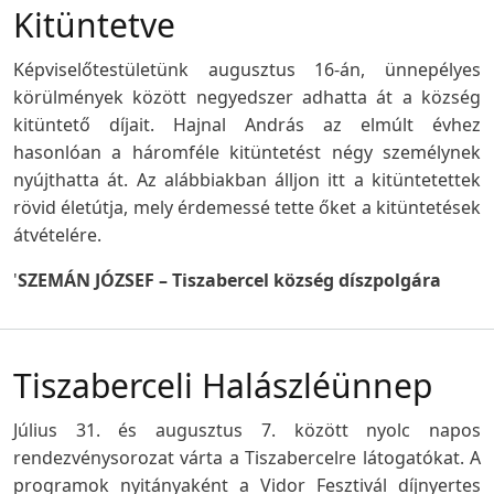
Kitüntetve
Képviselőtestületünk augusztus 16-án, ünnepélyes
körülmények között negyedszer adhatta át a község
kitüntető díjait. Hajnal András az elmúlt évhez
hasonlóan a háromféle kitüntetést négy személynek
nyújthatta át. Az alábbiakban álljon itt a kitüntetettek
rövid életútja, mely érdemessé tette őket a kitüntetések
átvételére.
'
SZEMÁN JÓZSEF – Tiszabercel község díszpolgára
Tiszaberceli Halászléünnep
Július 31. és augusztus 7. között nyolc napos
rendezvénysorozat várta a Tiszabercelre látogatókat. A
programok nyitányaként a Vidor Fesztivál díjnyertes