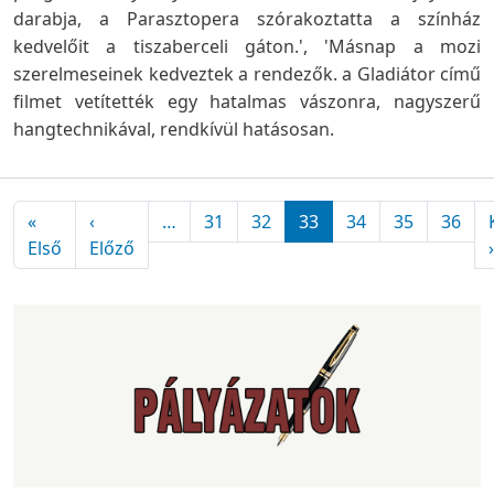
darabja, a Parasztopera szórakoztatta a színház
kedvelőit a tiszaberceli gáton.', 'Másnap a mozi
szerelmeseinek kedveztek a rendezők. a Gladiátor című
filmet vetítették egy hatalmas vászonra, nagyszerű
hangtechnikával, rendkívül hatásosan.
Oldalszámozás
«
‹
…
31
32
33
34
35
36
Első oldal
Előző oldal
Első
Előző
›