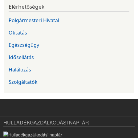
Elérhetőségek
Polgármesteri Hivatal
Oktatás
Egészségügy
Idősellátás
Halálozás
Szolgáltatók
HULLADÉKGAZDÁLKODÁSI NAPTÁR